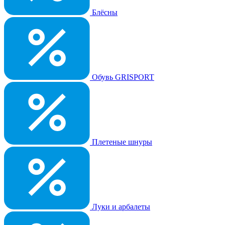
Блёсны
Обувь GRISPORT
Плетеные шнуры
Луки и арбалеты