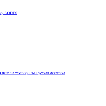
иму AODES
 цена на технику RM Русская механика