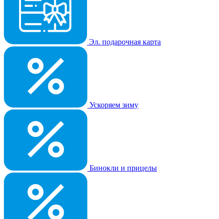
Эл. подарочная карта
Ускоряем зиму
Бинокли и прицелы