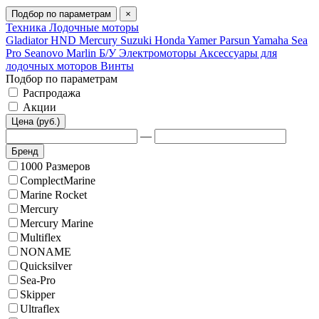
Подбор по параметрам
×
Техника
Лодочные моторы
Gladiator
HND
Mercury
Suzuki
Honda
Yamer
Parsun
Yamaha
Sea
Pro
Seanovo
Marlin
Б/У
Электромоторы
Аксессуары для
лодочных моторов
Винты
Подбор по параметрам
Распродажа
Акции
Цена (руб.)
—
Бренд
1000 Размеров
ComplectMarine
Marine Rocket
Mercury
Mercury Marine
Multiflex
NONAME
Quicksilver
Sea-Pro
Skipper
Ultraflex