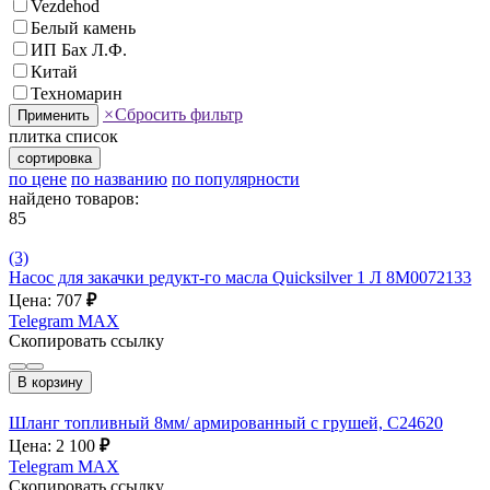
Vezdehod
Белый камень
ИП Бах Л.Ф.
Китай
Техномарин
×
Сбросить фильтр
Применить
плитка
список
сортировка
по цене
по названию
по популярности
найдено товаров:
85
(3)
Насос для закачки редукт-го масла Quicksilver 1 Л 8M0072133
Цена: 707
₽
Telegram
MAX
Скопировать ссылку
В корзину
Шланг топливный 8мм/ армированный с грушей, С24620
Цена: 2 100
₽
Telegram
MAX
Скопировать ссылку