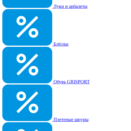
Луки и арбалеты
Блёсны
Обувь GRISPORT
Плетеные шнуры