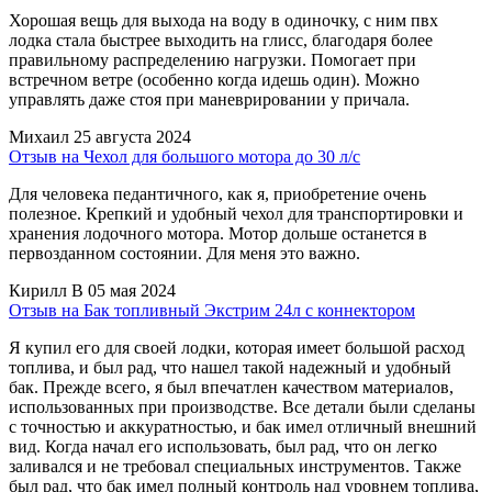
Хорошая вещь для выхода на воду в одиночку, с ним пвх
лодка стала быстрее выходить на глисс, благодаря более
правильному распределению нагрузки. Помогает при
встречном ветре (особенно когда идешь один). Можно
управлять даже стоя при маневрировании у причала.
Михаил
25 августа 2024
Отзыв на Чехол для большого мотора до 30 л/с
Для человека педантичного, как я, приобретение очень
полезное. Крепкий и удобный чехол для транспортировки и
хранения лодочного мотора. Мотор дольше останется в
первозданном состоянии. Для меня это важно.
Кирилл В
05 мая 2024
Отзыв на Бак топливный Экстрим 24л с коннектором
Я купил его для своей лодки, которая имеет большой расход
топлива, и был рад, что нашел такой надежный и удобный
бак. Прежде всего, я был впечатлен качеством материалов,
использованных при производстве. Все детали были сделаны
с точностью и аккуратностью, и бак имел отличный внешний
вид. Когда начал его использовать, был рад, что он легко
заливался и не требовал специальных инструментов. Также
был рад, что бак имел полный контроль над уровнем топлива,