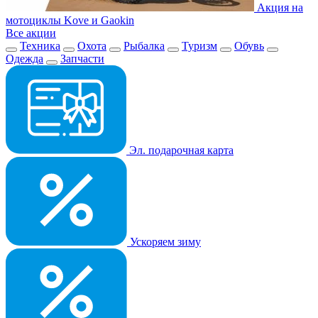
Акция на
мотоциклы Kove и Gaokin
Все акции
Техника
Охота
Рыбалка
Туризм
Обувь
Одежда
Запчасти
Эл. подарочная карта
Ускоряем зиму