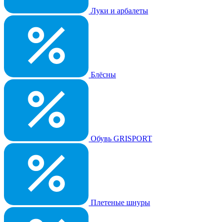
Луки и арбалеты
Блёсны
Обувь GRISPORT
Плетеные шнуры