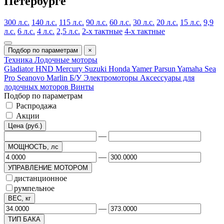
Петербурге
300 л.с.
140 л.с.
115 л.с.
90 л.с.
60 л.с.
30 л.с.
20 л.с.
15 л.с.
9,9
л.с.
6 л.с.
4 л.с.
2,5 л.с.
2-х тактные
4-х тактные
Подбор по параметрам
×
Техника
Лодочные моторы
Gladiator
HND
Mercury
Suzuki
Honda
Yamer
Parsun
Yamaha
Sea
Pro
Seanovo
Marlin
Б/У
Электромоторы
Аксессуары для
лодочных моторов
Винты
Подбор по параметрам
Распродажа
Акции
Цена (руб.)
—
МОЩНОСТЬ, лс
—
УПРАВЛЕНИЕ МОТОРОМ
дистанционное
румпельное
ВЕС, кг
—
ТИП БАКА