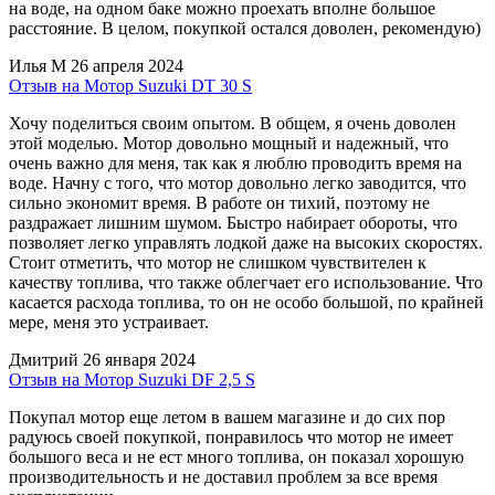
на воде, на одном баке можно проехать вполне большое
расстояние. В целом, покупкой остался доволен, рекомендую)
Илья М
26 апреля 2024
Отзыв на Мотор Suzuki DT 30 S
Хочу поделиться своим опытом. В общем, я очень доволен
этой моделью. Мотор довольно мощный и надежный, что
очень важно для меня, так как я люблю проводить время на
воде. Начну с того, что мотор довольно легко заводится, что
сильно экономит время. В работе он тихий, поэтому не
раздражает лишним шумом. Быстро набирает обороты, что
позволяет легко управлять лодкой даже на высоких скоростях.
Стоит отметить, что мотор не слишком чувствителен к
качеству топлива, что также облегчает его использование. Что
касается расхода топлива, то он не особо большой, по крайней
мере, меня это устраивает.
Дмитрий
26 января 2024
Отзыв на Мотор Suzuki DF 2,5 S
Покупал мотор еще летом в вашем магазине и до сих пор
радуюсь своей покупкой, понравилось что мотор не имеет
большого веса и не ест много топлива, он показал хорошую
производительность и не доставил проблем за все время