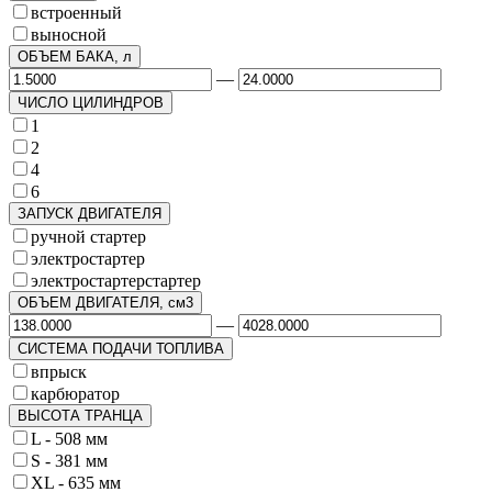
встроенный
выносной
ОБЪЕМ БАКА, л
—
ЧИСЛО ЦИЛИНДРОВ
1
2
4
6
ЗАПУСК ДВИГАТЕЛЯ
ручной стартер
электростартер
электростартерстартер
ОБЪЕМ ДВИГАТЕЛЯ, см3
—
СИСТЕМА ПОДАЧИ ТОПЛИВА
впрыск
карбюратор
ВЫСОТА ТРАНЦА
L - 508 мм
S - 381 мм
XL - 635 мм