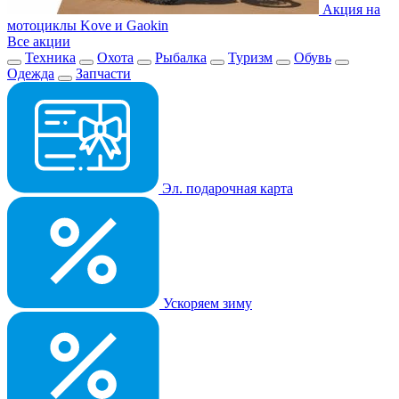
Акция на
мотоциклы Kove и Gaokin
Все акции
Техника
Охота
Рыбалка
Туризм
Обувь
Одежда
Запчасти
Эл. подарочная карта
Ускоряем зиму