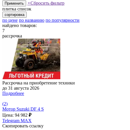
×
Сбросить фильтр
Применить
плитка
список
сортировка
по цене
по названию
по популярности
найдено товаров:
7
рассрочка
Рассрочка на приобретение техники
до 31 августа 2026
Подробнее
(2)
Мотор Suzuki DF 4 S
Цена: 94 982
₽
Telegram
MAX
Скопировать ссылку