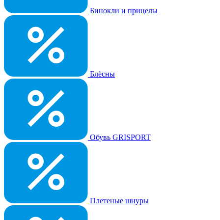
Бинокли и прицелы
Блёсны
Обувь GRISPORT
Плетеные шнуры