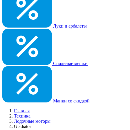
Луки и арбалеты
Спальные мешки
Манки со скидкой
Главная
Техника
Лодочные моторы
Gladiator