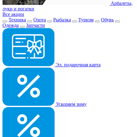
Арбалеты,
луки и рогатки
Все акции
Техника
Охота
Рыбалка
Туризм
Обувь
Одежда
Запчасти
Эл. подарочная карта
Ускоряем зиму