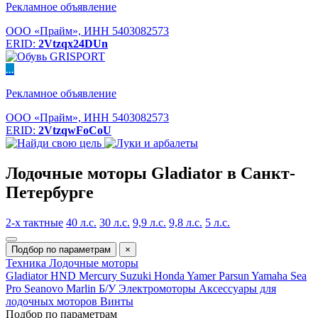
Рекламное объявление
ООО «Прайм», ИНН 5403082573
ERID:
2Vtzqx24DUn
...
Рекламное объявление
ООО «Прайм», ИНН 5403082573
ERID:
2VtzqwFoCoU
Лодочные моторы Gladiator в Санкт-
Петербурге
2-х тактные
40 л.с.
30 л.с.
9,9 л.с.
9,8 л.с.
5 л.с.
Подбор по параметрам
×
Техника
Лодочные моторы
Gladiator
HND
Mercury
Suzuki
Honda
Yamer
Parsun
Yamaha
Sea
Pro
Seanovo
Marlin
Б/У
Электромоторы
Аксессуары для
лодочных моторов
Винты
Подбор по параметрам