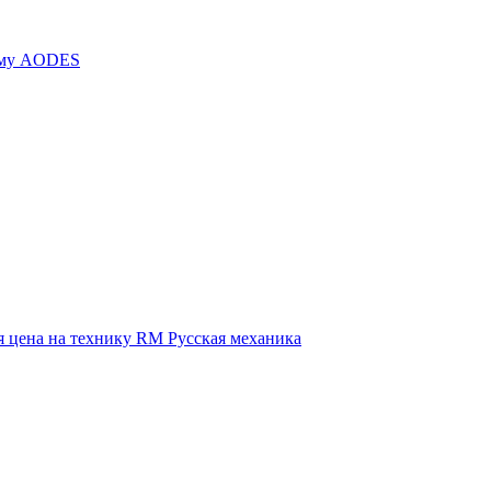
иму AODES
 цена на технику RM Русская механика