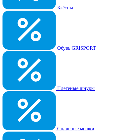
Блёсны
Обувь GRISPORT
Плетеные шнуры
Спальные мешки