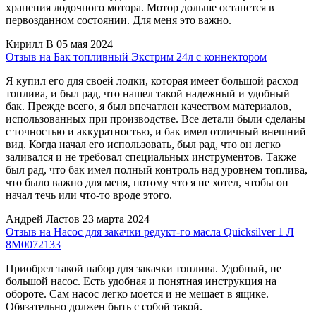
хранения лодочного мотора. Мотор дольше останется в
первозданном состоянии. Для меня это важно.
Кирилл В
05 мая 2024
Отзыв на Бак топливный Экстрим 24л с коннектором
Я купил его для своей лодки, которая имеет большой расход
топлива, и был рад, что нашел такой надежный и удобный
бак. Прежде всего, я был впечатлен качеством материалов,
использованных при производстве. Все детали были сделаны
с точностью и аккуратностью, и бак имел отличный внешний
вид. Когда начал его использовать, был рад, что он легко
заливался и не требовал специальных инструментов. Также
был рад, что бак имел полный контроль над уровнем топлива,
что было важно для меня, потому что я не хотел, чтобы он
начал течь или что-то вроде этого.
Андрей Ластов
23 марта 2024
Отзыв на Насос для закачки редукт-го масла Quicksilver 1 Л
8M0072133
Приобрел такой набор для закачки топлива. Удобный, не
большой насос. Есть удобная и понятная инструкция на
обороте. Сам насос легко моется и не мешает в ящике.
Обязательно должен быть с собой такой.