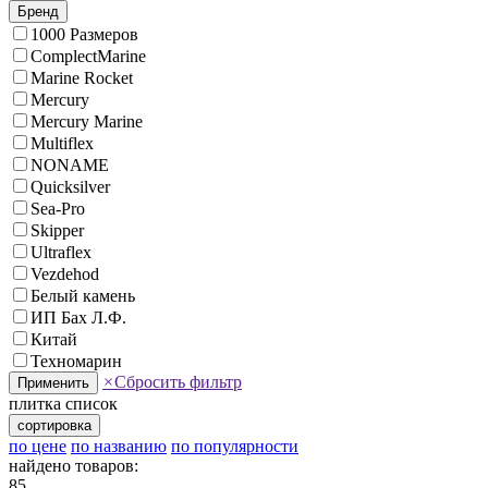
Бренд
1000 Размеров
ComplectMarine
Marine Rocket
Mercury
Mercury Marine
Multiflex
NONAME
Quicksilver
Sea-Pro
Skipper
Ultraflex
Vezdehod
Белый камень
ИП Бах Л.Ф.
Китай
Техномарин
×
Сбросить фильтр
Применить
плитка
список
сортировка
по цене
по названию
по популярности
найдено товаров:
85