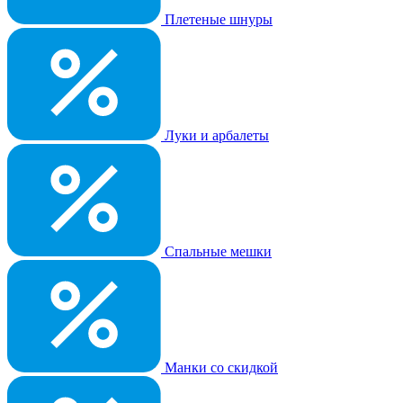
Плетеные шнуры
Луки и арбалеты
Спальные мешки
Манки со скидкой