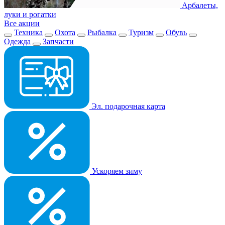
Арбалеты,
луки и рогатки
Все акции
Техника
Охота
Рыбалка
Туризм
Обувь
Одежда
Запчасти
Эл. подарочная карта
Ускоряем зиму