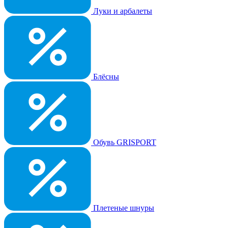
Луки и арбалеты
Блёсны
Обувь GRISPORT
Плетеные шнуры