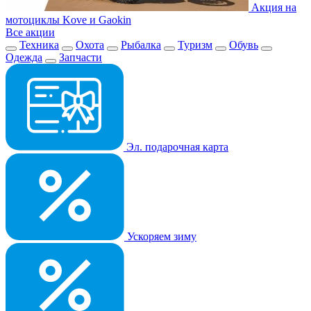
Акция на
мотоциклы Kove и Gaokin
Все акции
Техника
Охота
Рыбалка
Туризм
Обувь
Одежда
Запчасти
Эл. подарочная карта
Ускоряем зиму