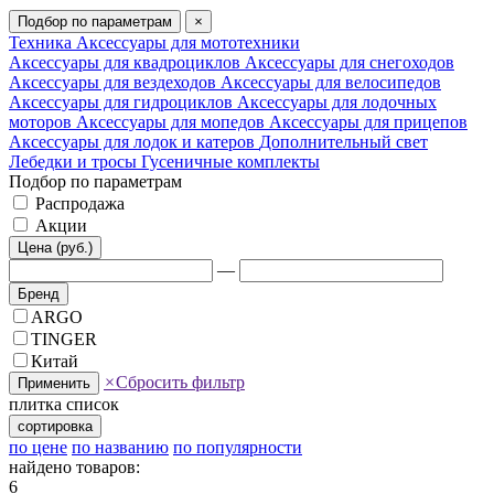
Подбор по параметрам
×
Техника
Аксессуары для мототехники
Аксессуары для квадроциклов
Аксессуары для снегоходов
Аксессуары для вездеходов
Аксессуары для велосипедов
Аксессуары для гидроциклов
Аксессуары для лодочных
моторов
Аксессуары для мопедов
Аксессуары для прицепов
Аксессуары для лодок и катеров
Дополнительный свет
Лебедки и тросы
Гусеничные комплекты
Подбор по параметрам
Распродажа
Акции
Цена (руб.)
—
Бренд
ARGO
TINGER
Китай
×
Сбросить фильтр
Применить
плитка
список
сортировка
по цене
по названию
по популярности
найдено товаров:
6