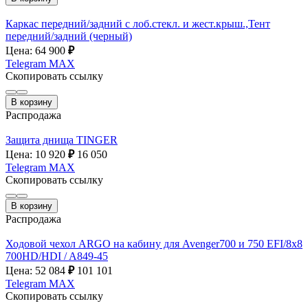
Каркас передний/задний с лоб.стекл. и жест.крыш.,Тент
передний/задний (черный)
Цена: 64 900
₽
Telegram
MAX
Скопировать ссылку
В корзину
Распродажа
Защита днища TINGER
Цена: 10 920
₽
16 050
Telegram
MAX
Скопировать ссылку
В корзину
Распродажа
Ходовой чехол ARGO на кабину для Avenger700 и 750 EFI/8х8
700HD/HDI / A849-45
Цена: 52 084
₽
101 101
Telegram
MAX
Скопировать ссылку