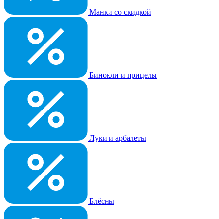
Манки со скидкой
Бинокли и прицелы
Луки и арбалеты
Блёсны