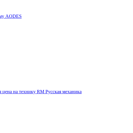
иму AODES
 цена на технику RM Русская механика