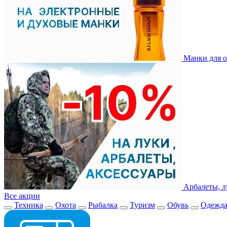
Манки для о
Арбалеты, л
Все акции
Техника
Охота
Рыбалка
Туризм
Обувь
Одежд