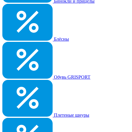
Бинокли и прицелы
Блёсны
Обувь GRISPORT
Плетеные шнуры