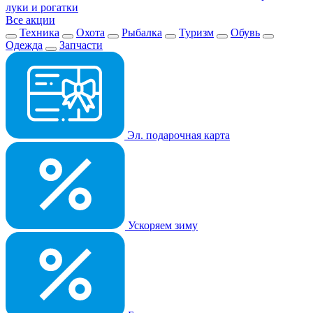
луки и рогатки
Все акции
Техника
Охота
Рыбалка
Туризм
Обувь
Одежда
Запчасти
Эл. подарочная карта
Ускоряем зиму