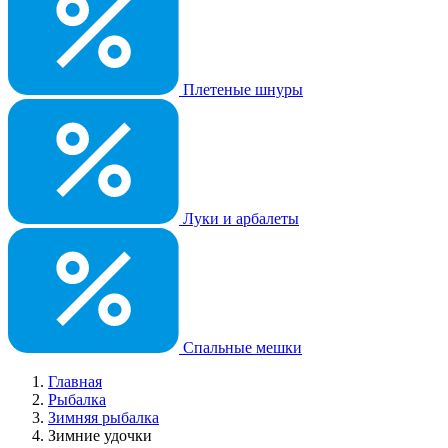
Плетеные шнуры
Луки и арбалеты
Спальные мешки
Главная
Рыбалка
Зимняя рыбалка
Зимние удочки