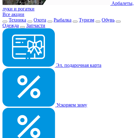
Арбалеты,
луки и рогатки
Все акции
Техника
Охота
Рыбалка
Туризм
Обувь
Одежда
Запчасти
Эл. подарочная карта
Ускоряем зиму