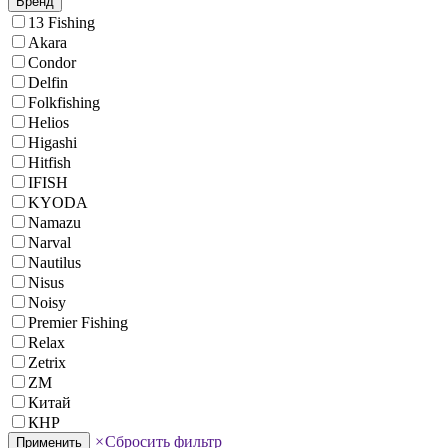
Бренд
13 Fishing
Akara
Condor
Delfin
Folkfishing
Helios
Higashi
Hitfish
IFISH
KYODA
Namazu
Narval
Nautilus
Nisus
Noisy
Premier Fishing
Relax
Zetrix
ZM
Китай
КНР
×
Сбросить фильтр
Применить