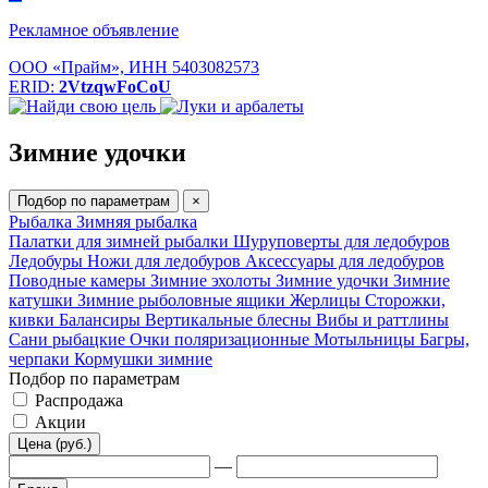
Рекламное объявление
ООО «Прайм», ИНН 5403082573
ERID:
2VtzqwFoCoU
Зимние удочки
Подбор по параметрам
×
Рыбалка
Зимняя рыбалка
Палатки для зимней рыбалки
Шуруповерты для ледобуров
Ледобуры
Ножи для ледобуров
Аксессуары для ледобуров
Поводные камеры
Зимние эхолоты
Зимние удочки
Зимние
катушки
Зимние рыболовные ящики
Жерлицы
Сторожки,
кивки
Балансиры
Вертикальные блесны
Вибы и раттлины
Сани рыбацкие
Очки поляризационные
Мотыльницы
Багры,
черпаки
Кормушки зимние
Подбор по параметрам
Распродажа
Акции
Цена (руб.)
—