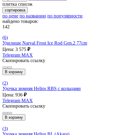
плитка
список
сортировка
по цене
по названию
по популярности
найдено товаров:
142
(6)
Удилище Narval Frost Ice Rod Gen.2 77cm
Цена: 3 575
₽
Telegram
MAX
Скопировать ссылку
В корзину
(2)
Удочка зимняя Helios RBS с кольцами
Цена: 936
₽
Telegram
MAX
Скопировать ссылку
В корзину
(3)
Удочка зимняя Helios BL (Akara)