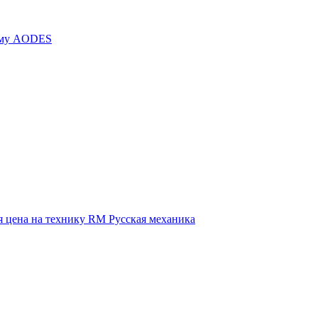
иму AODES
 цена на технику RM Русская механика