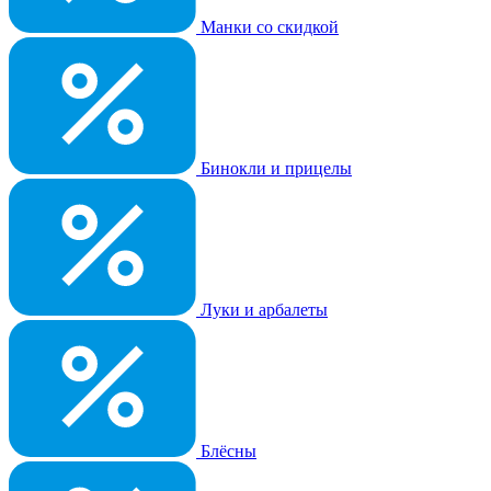
Манки со скидкой
Бинокли и прицелы
Луки и арбалеты
Блёсны