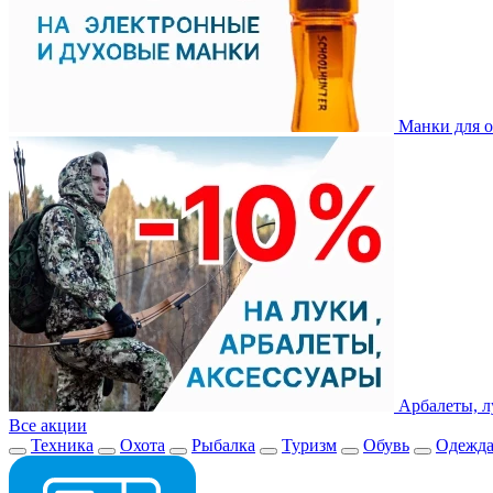
Манки для о
Арбалеты, л
Все акции
Техника
Охота
Рыбалка
Туризм
Обувь
Одежд