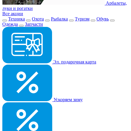
Арбалеты,
луки и рогатки
Все акции
Техника
Охота
Рыбалка
Туризм
Обувь
Одежда
Запчасти
Эл. подарочная карта
Ускоряем зиму