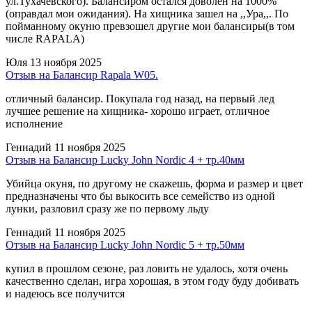
ул.Тухачевского). Балансиром остался доволен на 1000%
(оправдал мои ожидания). На хищника зашел на ,,Ура,,. По
пойманному окуню превзошел другие мои балансиры(в том
числе RAPALA)
Юля
13 ноября 2025
Отзыв на Балансир Rapala W05.
отличный балансир. Покупала год назад, на первый лед
лучшее решение на хищника- хорошо играет, отличное
исполнение
Геннадий
11 ноября 2025
Отзыв на Балансир Lucky John Nordic 4 + тр.40мм
Убийца окуня, по другому не скажешь, форма и размер и цвет
предназначены что бы выкосить все семейство из одной
лунки, разловил сразу же по первому льду
Геннадий
11 ноября 2025
Отзыв на Балансир Lucky John Nordic 5 + тр.50мм
купил в прошлом сезоне, раз ловить не удалось, хотя очень
качественно сделан, игра хорошая, в этом году буду добивать
и надеюсь все получится