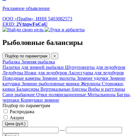
Рекламное объявление
ООО «Прайм», ИНН 5403082573
ERID:
2VtzqwFoCoU
Рыболовные балансиры
Подбор по параметрам
×
Рыбалка
Зимняя рыбалка
Палатки для зимней рыбалки
Шуруповерты для ледобуров
Ледобуры
Ножи для ледобуров
Аксессуары для ледобуров
Поводные камеры
Зимние эхолоты
Зимние удочки
Зимние
катушки
Зимние рыболовные ящики
Жерлицы
Сторожки,
кивки
Балансиры
Вертикальные блесны
Вибы и раттлины
Сани рыбацкие
Очки поляризационные
Мотыльницы
Багры,
черпаки
Кормушки зимние
Подбор по параметрам
Распродажа
Акции
Цена (руб.)
—