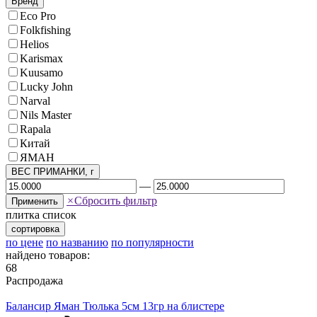
Бренд
Eco Pro
Folkfishing
Helios
Karismax
Kuusamo
Lucky John
Narval
Nils Master
Rapala
Китай
ЯМАН
ВЕС ПРИМАНКИ, г
—
×
Сбросить фильтр
Применить
плитка
список
сортировка
по цене
по названию
по популярности
найдено товаров:
68
Распродажа
Балансир Яман Тюлька 5см 13гр на блистере