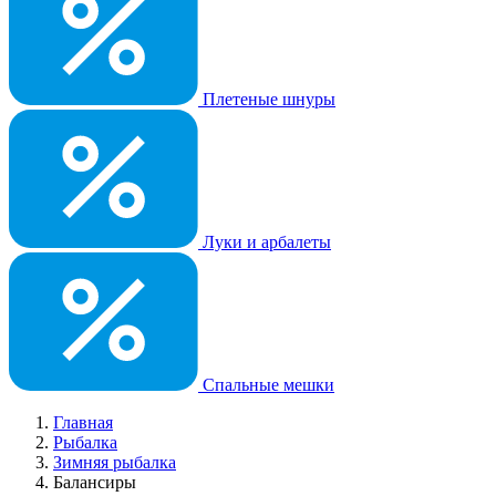
Плетеные шнуры
Луки и арбалеты
Спальные мешки
Главная
Рыбалка
Зимняя рыбалка
Балансиры