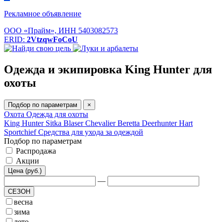
Рекламное объявление
ООО «Прайм», ИНН 5403082573
ERID:
2VtzqwFoCoU
Одежда и экипировка King Hunter для
охоты
Подбор по параметрам
×
Охота
Одежда для охоты
King Hunter
Sitka
Blaser
Chevalier
Beretta
Deerhunter
Hart
Sportchief
Средства для ухода за одеждой
Подбор по параметрам
Распродажа
Акции
Цена (руб.)
—
СЕЗОН
весна
зима
лето