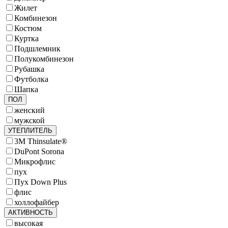
Жилет
Комбинезон
Костюм
Куртка
Подшлемник
Полукомбинезон
Рубашка
Футболка
Шапка
ПОЛ
женский
мужской
УТЕПЛИТЕЛЬ
3M Thinsulate®
DuPont Sorona
Микрофлис
пух
Пух Down Plus
флис
холлофайбер
АКТИВНОСТЬ
высокая