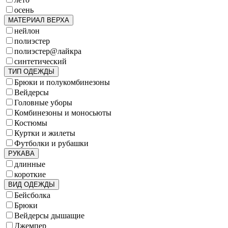
осень
МАТЕРИАЛ ВЕРХА
нейлон
полиэстер
полиэстер@лайкра
синтетический
ТИП ОДЕЖДЫ
Брюки и полукомбинезоны
Вейдерсы
Головные уборы
Комбинезоны и моносьюты
Костюмы
Куртки и жилеты
Футболки и рубашки
РУКАВА
длинные
короткие
ВИД ОДЕЖДЫ
Бейсболка
Брюки
Вейдерсы дышащие
Джемпер