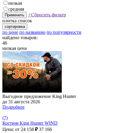
низкая
средняя
×
Сбросить фильтр
Применить
плитка
список
сортировка
по цене
по названию
по популярности
найдено товаров:
46
низкая цена
Выгодное предложение King Hunter
до 31 августа 2026
Подробнее
(7)
Костюм King Hunter WIND
Цена: от 24 158
₽
37 166