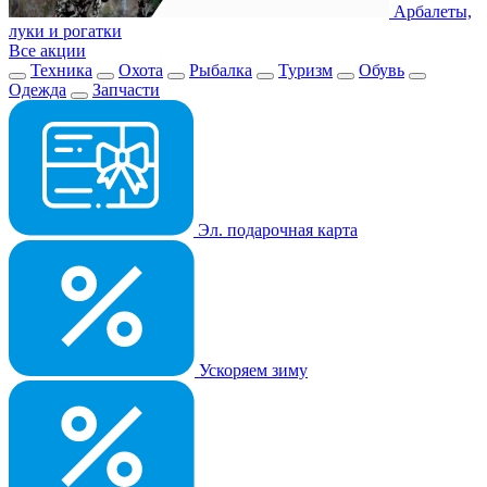
Арбалеты,
луки и рогатки
Все акции
Техника
Охота
Рыбалка
Туризм
Обувь
Одежда
Запчасти
Эл. подарочная карта
Ускоряем зиму