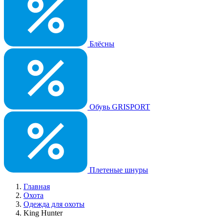
Блёсны
Обувь GRISPORT
Плетеные шнуры
Главная
Охота
Одежда для охоты
King Hunter