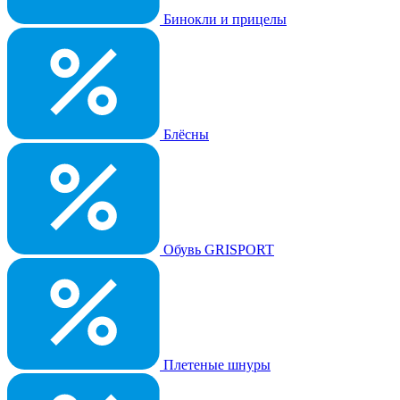
Бинокли и прицелы
Блёсны
Обувь GRISPORT
Плетеные шнуры