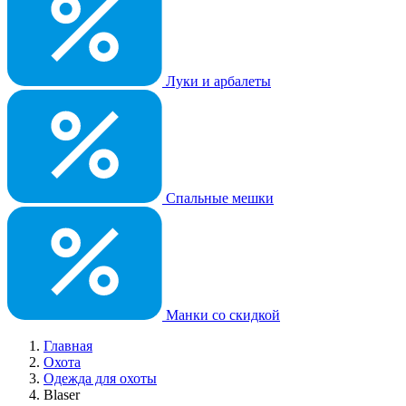
Луки и арбалеты
Спальные мешки
Манки со скидкой
Главная
Охота
Одежда для охоты
Blaser