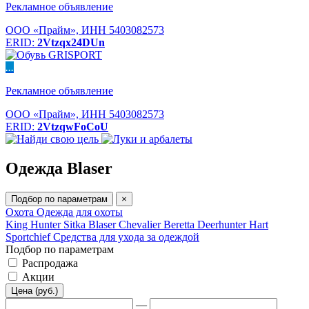
Рекламное объявление
ООО «Прайм», ИНН 5403082573
ERID:
2Vtzqx24DUn
...
Рекламное объявление
ООО «Прайм», ИНН 5403082573
ERID:
2VtzqwFoCoU
Одежда Blaser
Подбор по параметрам
×
Охота
Одежда для охоты
King Hunter
Sitka
Blaser
Chevalier
Beretta
Deerhunter
Hart
Sportchief
Средства для ухода за одеждой
Подбор по параметрам
Распродажа
Акции
Цена (руб.)
—