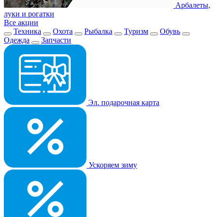
Арбалеты,
луки и рогатки
Все акции
Техника
Охота
Рыбалка
Туризм
Обувь
Одежда
Запчасти
Эл. подарочная карта
Ускоряем зиму