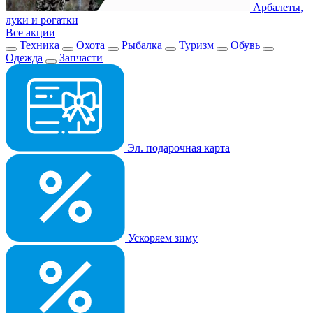
Арбалеты,
луки и рогатки
Все акции
Техника
Охота
Рыбалка
Туризм
Обувь
Одежда
Запчасти
Эл. подарочная карта
Ускоряем зиму