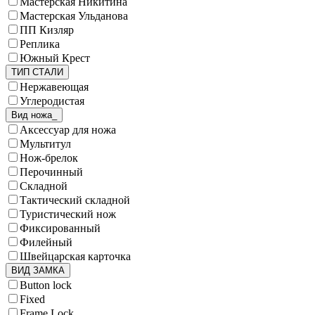
Мастерская Никитина
Мастерская Ульданова
ПП Кизляр
Реплика
Южный Крест
ТИП СТАЛИ
Нержавеющая
Углеродистая
Вид ножа_
Аксессуар для ножа
Мультитул
Нож-брелок
Перочинный
Складной
Тактический складной
Туристический нож
Фиксированный
Филейный
Швейцарская карточка
ВИД ЗАМКА
Button lock
Fixed
Frame Lock