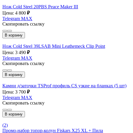
Нож Cold Steel 20PBS Peace Maker III
Цена: 4 800
₽
Telegram
MAX
Скопировать ссылку
В корзину
Нож Cold Steel 39LSAB Mini Leathemeck Clip Point
Цена: 3 490
₽
Telegram
MAX
Скопировать ссылку
В корзину
Камни д/заточки TSProf профиль CS узкие на бланках (5 шт)
Цена: 3 700
₽
Telegram
MAX
Скопировать ссылку
В корзину
(2)
Промо-набор топор-колун Fiskars Х25 XL + Пила