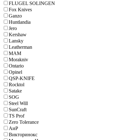
FLUGEL SOLINGEN
Fox Knives
Ganzo
Huntlandia
Jero
Kershaw
Lansky
Leatherman
MAM
Morakniv
Ontario
Opinel
QSP-KNIFE
Rocktol
Satake
SOG
Steel Will
SunCraft
TS Prof
Zero Tolerance
АиР
Викторинокс