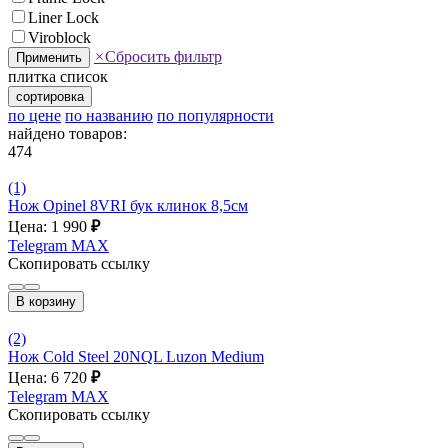
Liner Lock
Viroblock
×
Сбросить фильтр
Применить
плитка
список
сортировка
по цене
по названию
по популярности
найдено товаров:
474
(1)
Нож Opinel 8VRI бук клинок 8,5см
Цена: 1 990
₽
Telegram
MAX
Скопировать ссылку
В корзину
(2)
Нож Cold Steel 20NQL Luzon Medium
Цена: 6 720
₽
Telegram
MAX
Скопировать ссылку