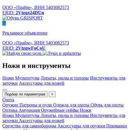
ООО «Прайм», ИНН 5403082573
ERID:
2Vtzqx24DUn
...
Рекламное объявление
ООО «Прайм», ИНН 5403082573
ERID:
2VtzqwFoCoU
Ножи и инструменты
Ножи
Мультитулы
Лопаты, пилы и топоры
Инструменты для
заточки
Аксессуары для ножей
Подбор по параметрам
×
Охота
Оружие
Патроны и пули
Одежда для охоты
Обувь для охоты
Оптика
Амуниция
Оружейные сейфы
Ножи
Ножи
Мультитулы
Лопаты, пилы и топоры
Инструменты для
заточки
Аксессуары для ножей
Средства для самообороны
Аксессуары для оружия
Приманки