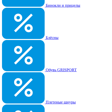
Бинокли и прицелы
Блёсны
Обувь GRISPORT
Плетеные шнуры