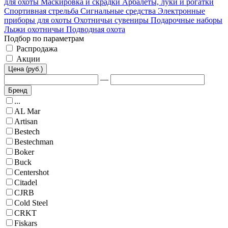
для охоты
Маскировка и скрадки
Арбалеты, луки и рогатки
Спортивная стрельба
Сигнальные средства
Электронные
приборы для охоты
Охотничьи сувениры
Подарочные наборы
Лыжи охотничьи
Подводная охота
Подбор по параметрам
Распродажа
Акции
Цена (руб.)
—
Бренд
...
AL Mar
Artisan
Bestech
Bestechman
Boker
Buck
Centershot
Citadel
CJRB
Cold Steel
CRKT
Fiskars