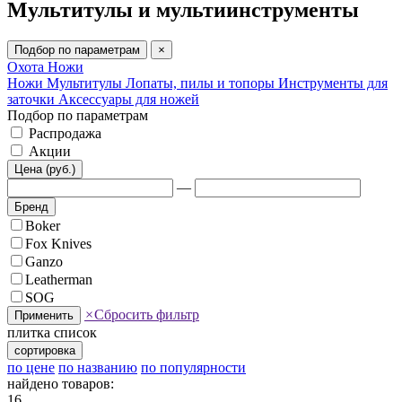
Мультитулы и мультиинструменты
Подбор по параметрам
×
Охота
Ножи
Ножи
Мультитулы
Лопаты, пилы и топоры
Инструменты для
заточки
Аксессуары для ножей
Подбор по параметрам
Распродажа
Акции
Цена (руб.)
—
Бренд
Boker
Fox Knives
Ganzo
Leatherman
SOG
×
Сбросить фильтр
Применить
плитка
список
сортировка
по цене
по названию
по популярности
найдено товаров:
16