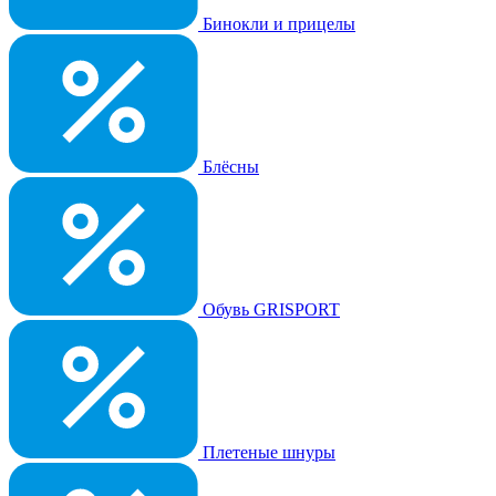
Бинокли и прицелы
Блёсны
Обувь GRISPORT
Плетеные шнуры