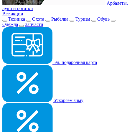
Арбалеты,
луки и рогатки
Все акции
Техника
Охота
Рыбалка
Туризм
Обувь
Одежда
Запчасти
Эл. подарочная карта
Ускоряем зиму