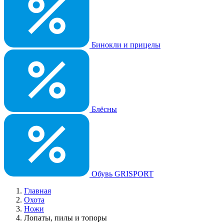
Бинокли и прицелы
Блёсны
Обувь GRISPORT
Главная
Охота
Ножи
Лопаты, пилы и топоры