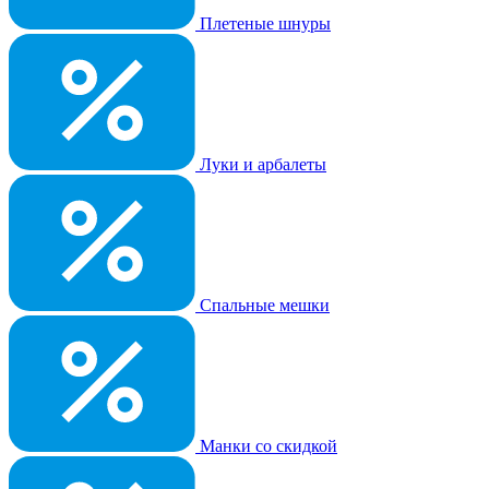
Плетеные шнуры
Луки и арбалеты
Спальные мешки
Манки со скидкой