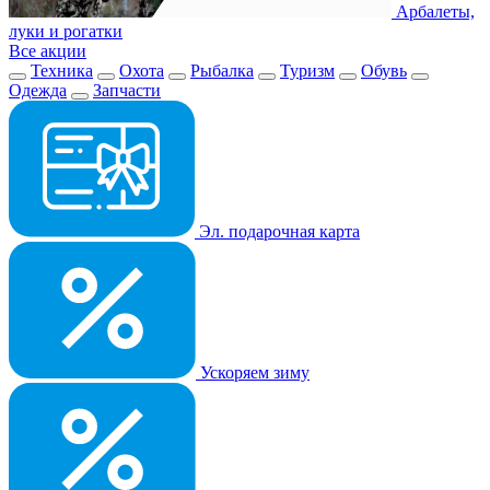
Арбалеты,
луки и рогатки
Все акции
Техника
Охота
Рыбалка
Туризм
Обувь
Одежда
Запчасти
Эл. подарочная карта
Ускоряем зиму