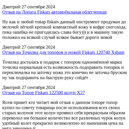
Дмитрий
27 сентября 2024
Отзыв на Лопата Fiskars автомобильная облегченная
Ну как и любой товар fiskars данный инструмент продуман до
мелочей лёгкий крепкий компактный вожу в кофре снегохода,
пока ошибка не пригодилась слава богу))) и в машину такую
положил на всякий случай всякое бывает дороги зимой
Дмитрий
27 сентября 2024
Отзыв на Точилка для топоров и ножей Fiskars 120740 Xsharp
Точилка досталась в подарок с топором одноимённой марки
точилка нормальная есть возможность подправить топорик и
переключалка на заточку ножа это конечно не заточка бруском
ну так подправить на быструю руку сойдёт
Дмитрий
27 сентября 2024
Отзыв на Топор Fiskars 122500 колун Х27
Всем привет кто читает мой отзыв о данном топоре топор
купил по совету товарища после использования всех своих
старых колунов этот колун проявил себя прекрасным образом
переколол им большое количество все различных чурок колун
удобный колет прекрасно великолепно но нынешняя цена на
него завышена ((