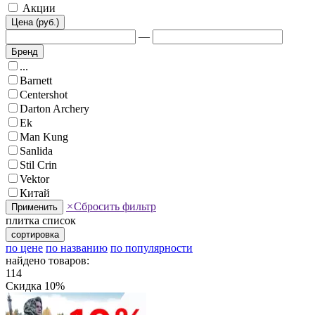
Акции
Цена (руб.)
—
Бренд
...
Barnett
Centershot
Darton Archery
Ek
Man Kung
Sanlida
Stil Crin
Vektor
Китай
×
Сбросить фильтр
Применить
плитка
список
сортировка
по цене
по названию
по популярности
найдено товаров:
114
Скидка 10%