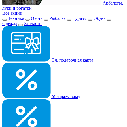
Арбалеты,
луки и рогатки
Все акции
Техника
Охота
Рыбалка
Туризм
Обувь
Одежда
Запчасти
Эл. подарочная карта
Ускоряем зиму