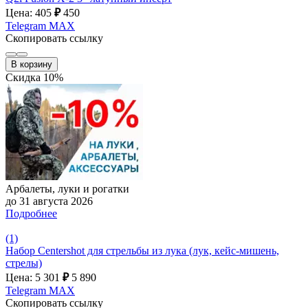
Цена: 405
₽
450
Telegram
MAX
Скопировать ссылку
В корзину
Скидка 10%
Арбалеты, луки и рогатки
до 31 августа 2026
Подробнее
(1)
Набор Centershot для стрельбы из лука (лук, кейс-мишень,
стрелы)
Цена: 5 301
₽
5 890
Telegram
MAX
Скопировать ссылку