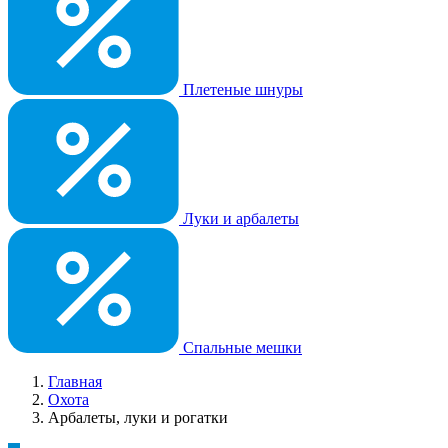
Плетеные шнуры
Луки и арбалеты
Спальные мешки
Главная
Охота
Арбалеты, луки и рогатки