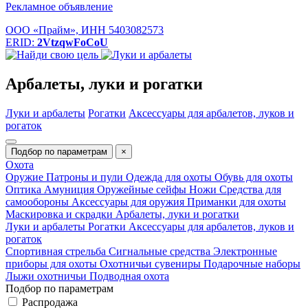
Рекламное объявление
ООО «Прайм», ИНН 5403082573
ERID:
2VtzqwFoCoU
Арбалеты, луки и рогатки
Луки и арбалеты
Рогатки
Аксессуары для арбалетов, луков и
рогаток
Подбор по параметрам
×
Охота
Оружие
Патроны и пули
Одежда для охоты
Обувь для охоты
Оптика
Амуниция
Оружейные сейфы
Ножи
Средства для
самообороны
Аксессуары для оружия
Приманки для охоты
Маскировка и скрадки
Арбалеты, луки и рогатки
Луки и арбалеты
Рогатки
Аксессуары для арбалетов, луков и
рогаток
Спортивная стрельба
Сигнальные средства
Электронные
приборы для охоты
Охотничьи сувениры
Подарочные наборы
Лыжи охотничьи
Подводная охота
Подбор по параметрам
Распродажа