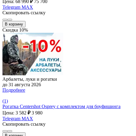
Цена: 68 990
₽
75 700
Telegram
MAX
Скопировать ссылку
В корзину
Скидка 10%
Арбалеты, луки и рогатки
до 31 августа 2026
Подробнее
(1)
Рогатка Centershot Osprey с комплектом для боуфишинга
Цена: 3 582
₽
3 980
Telegram
MAX
Скопировать ссылку
В корзину