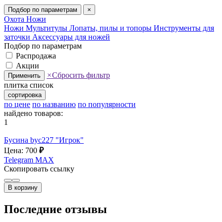
Подбор по параметрам
×
Охота
Ножи
Ножи
Мультитулы
Лопаты, пилы и топоры
Инструменты для
заточки
Аксессуары для ножей
Подбор по параметрам
Распродажа
Акции
×
Сбросить фильтр
Применить
плитка
список
сортировка
по цене
по названию
по популярности
найдено товаров:
1
Бусина byc227 "Игрок"
Цена: 700
₽
Telegram
MAX
Скопировать ссылку
В корзину
Последние отзывы