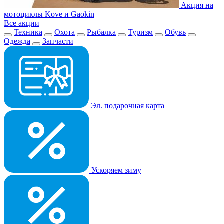
Акция на
мотоциклы Kove и Gaokin
Все акции
Техника
Охота
Рыбалка
Туризм
Обувь
Одежда
Запчасти
Эл. подарочная карта
Ускоряем зиму