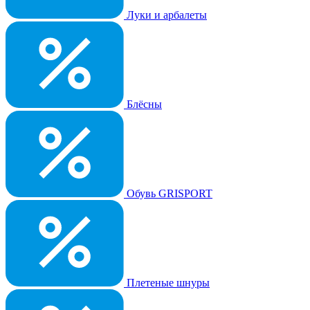
Луки и арбалеты
Блёсны
Обувь GRISPORT
Плетеные шнуры