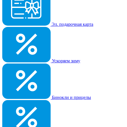
Эл. подарочная карта
Ускоряем зиму
Бинокли и прицелы