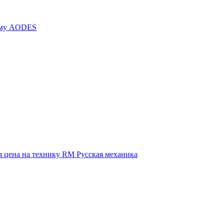
иму AODES
 цена на технику RM Русская механика