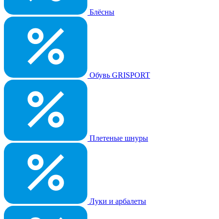
Блёсны
Обувь GRISPORT
Плетеные шнуры
Луки и арбалеты