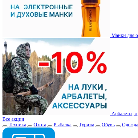
Манки для о
Арбалеты, л
Все акции
Техника
Охота
Рыбалка
Туризм
Обувь
Одежд