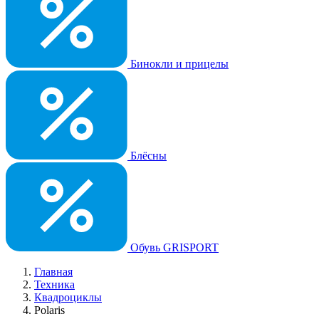
Бинокли и прицелы
Блёсны
Обувь GRISPORT
Главная
Техника
Квадроциклы
Polaris