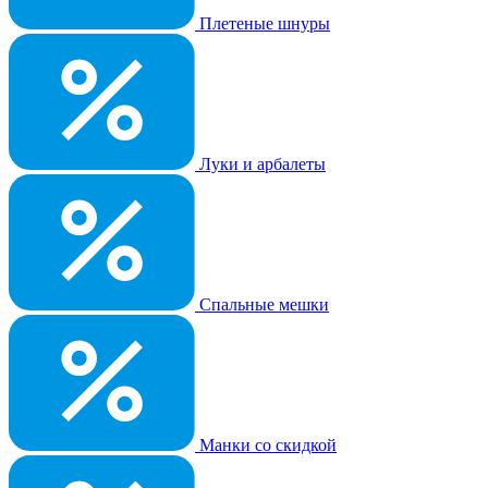
Плетеные шнуры
Луки и арбалеты
Спальные мешки
Манки со скидкой