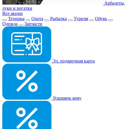
Арбалеты,
луки и рогатки
Все акции
Техника
Охота
Рыбалка
Туризм
Обувь
Одежда
Запчасти
Эл. подарочная карта
Ускоряем зиму