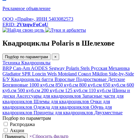
Рекламное объявление
ООО «Прайм», ИНН 5403082573
ERID:
2VtzqwFoCoU
Квадроциклы Polaris в Шелехове
Подбор по параметрам
×
Техника
Квадроциклы
BRP Can-Am
AODES
Segway
Polaris
Stels
Русская Механика
Gladiator
SPR
Loncin
Wels
Motoland
Сокол
Mikilon
Side-by-Side
Б/У
Квадроциклы багги
Взрослые
Подростковые
Детские
Бензиновые
1000 куб.см
850 куб.см
800 куб.см
650 куб.см
600
куб.см
500 куб.см
200 куб.см
125 куб.см
110 куб.см
Шины и
диски
Аксессуары для квадроциклов
Запасные части для
квадроциклов
Шлемы для квадроциклов
Очки для
квадроциклов
Одежда для квадроциклов
Обувь для
квадроциклов
Прицепы для квадроциклов
Двухместные
Подбор по параметрам
Распродажа
Акции
×
Сбросить фильтр
Применить