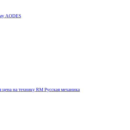
иму AODES
 цена на технику RM Русская механика