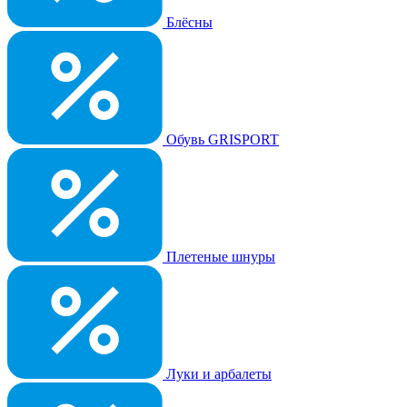
Блёсны
Обувь GRISPORT
Плетеные шнуры
Луки и арбалеты