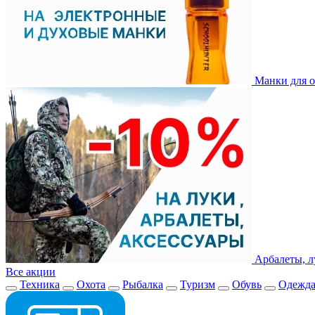
Манки для о
Арбалеты, л
Все акции
Техника
Охота
Рыбалка
Туризм
Обувь
Одежд