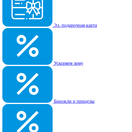
Эл. подарочная карта
Ускоряем зиму
Бинокли и прицелы