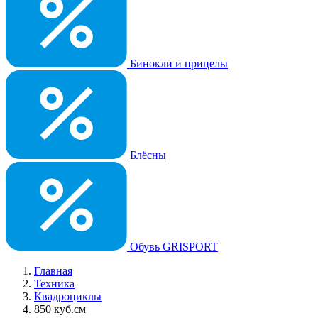
Бинокли и прицелы
Блёсны
Обувь GRISPORT
Главная
Техника
Квадроциклы
850 куб.см