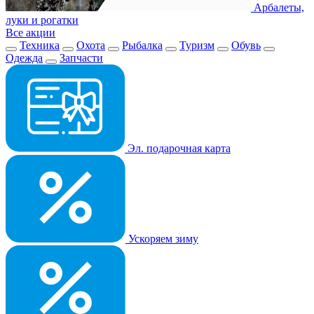
Арбалеты,
луки и рогатки
Все акции
Техника
Охота
Рыбалка
Туризм
Обувь
Одежда
Запчасти
Эл. подарочная карта
Ускоряем зиму