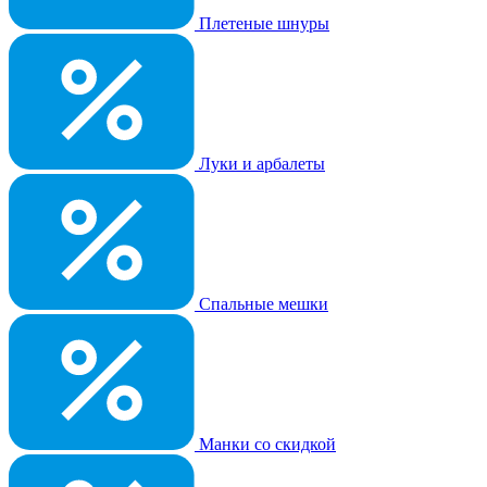
Плетеные шнуры
Луки и арбалеты
Спальные мешки
Манки со скидкой