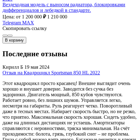
Вездеходная модель с выносом радиатора, блокировками
дифференциалов и лебедкой в стандарте.
Цена: от 1 200 000
₽
1 210 000
Telegram
MAX
Скопировать ссылку
В корзину
Последние отзывы
Кирилл Б
19 мая 2024
Отзыв на Квадроцикл Sportsman 850 HL 2022
Этот квадроцикл просто красавец! Внешне выглядит очень
хорошо и внушает доверие. Заводится без сучка без
задоринки. Двигатель мощный, 850 кубов чувствуются.
Работает ровно, без лишних шумов. Управляется легко,
несмотря на габариты. Руль реагирует четко. Поворотливый
даже в тесных местах. Набирает скорость быстро, но не резко,
что приятно. Максимальная скорость хорошая. Сидеть удобно,
даже на длинных дистанциях не устаешь. Амортизаторы
справляются с неровностями, тряска минимальная. На счёт
проходимости: болота, грязь, глубокий снег – не проблема.
Груза с собой можно взять много. Багажные решетки и крюки