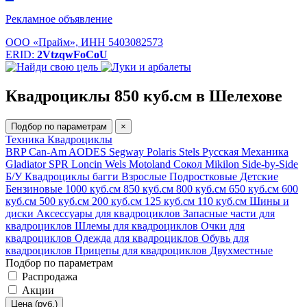
Рекламное объявление
ООО «Прайм», ИНН 5403082573
ERID:
2VtzqwFoCoU
Квадроциклы 850 куб.см в Шелехове
Подбор по параметрам
×
Техника
Квадроциклы
BRP Can-Am
AODES
Segway
Polaris
Stels
Русская Механика
Gladiator
SPR
Loncin
Wels
Motoland
Сокол
Mikilon
Side-by-Side
Б/У
Квадроциклы багги
Взрослые
Подростковые
Детские
Бензиновые
1000 куб.см
850 куб.см
800 куб.см
650 куб.см
600
куб.см
500 куб.см
200 куб.см
125 куб.см
110 куб.см
Шины и
диски
Аксессуары для квадроциклов
Запасные части для
квадроциклов
Шлемы для квадроциклов
Очки для
квадроциклов
Одежда для квадроциклов
Обувь для
квадроциклов
Прицепы для квадроциклов
Двухместные
Подбор по параметрам
Распродажа
Акции
Цена (руб.)