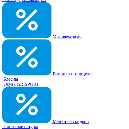
Ускоряем зиму
Бинокли и прицелы
Блёсны
Обувь GRISPORT
Манки со скидкой
Плетеные шнуры