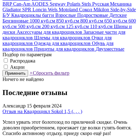
BRP Can-Am
AODES
Segway
Polaris
Stels
Русская Механика
Gladiator
SPR
Loncin
Wels
Motoland
Сокол
Mikilon
Side-by-Side
Б/У
Квадроциклы багги
Взрослые
Подростковые
Детские
Бензиновые
1000 куб.см
850 куб.см
800 куб.см
650 куб.см
600
куб.см
500 куб.см
200 куб.см
125 куб.см
110 куб.см
Шины и
диски
Аксессуары для квадроциклов
Запасные части для
квадроциклов
Шлемы для квадроциклов
Очки для
квадроциклов
Одежда для квадроциклов
Обувь для
квадроциклов
Прицепы для квадроциклов
Двухместные
Подбор по параметрам
Распродажа
Акции
×
Сбросить фильтр
Применить
Ничего не найдено
Последние отзывы
Александр
15 февраля 2024
Отзыв на Квадроцикл Sokol 1,5 (, , , )
Успел урвать этот болотозод по приличной скидке. Очень
доволен приобретением, проезжает где волки гулять боятся.
Спасибо активному отдыху, приеду скоро ещё раз!