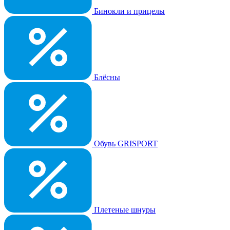
Бинокли и прицелы
Блёсны
Обувь GRISPORT
Плетеные шнуры