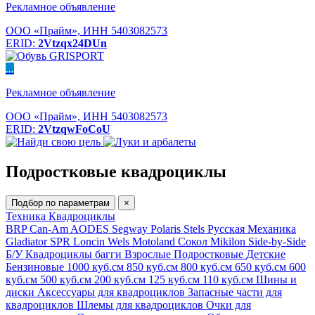
Рекламное объявление
ООО «Прайм», ИНН 5403082573
ERID:
2Vtzqx24DUn
...
Рекламное объявление
ООО «Прайм», ИНН 5403082573
ERID:
2VtzqwFoCoU
Подростковые квадроциклы
Подбор по параметрам
×
Техника
Квадроциклы
BRP Can-Am
AODES
Segway
Polaris
Stels
Русская Механика
Gladiator
SPR
Loncin
Wels
Motoland
Сокол
Mikilon
Side-by-Side
Б/У
Квадроциклы багги
Взрослые
Подростковые
Детские
Бензиновые
1000 куб.см
850 куб.см
800 куб.см
650 куб.см
600
куб.см
500 куб.см
200 куб.см
125 куб.см
110 куб.см
Шины и
диски
Аксессуары для квадроциклов
Запасные части для
квадроциклов
Шлемы для квадроциклов
Очки для