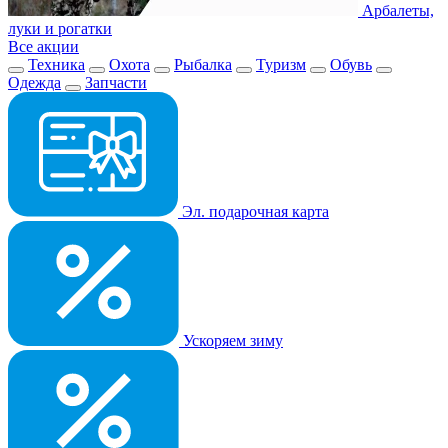
Арбалеты,
луки и рогатки
Все акции
Техника
Охота
Рыбалка
Туризм
Обувь
Одежда
Запчасти
Эл. подарочная карта
Ускоряем зиму