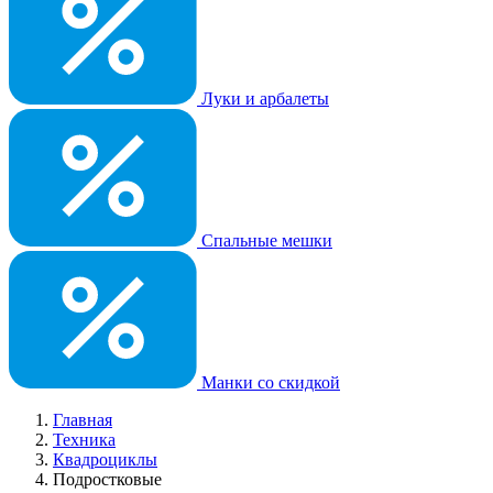
Луки и арбалеты
Спальные мешки
Манки со скидкой
Главная
Техника
Квадроциклы
Подростковые