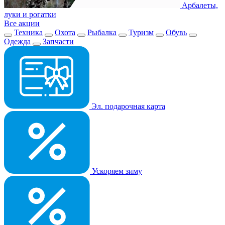
Арбалеты,
луки и рогатки
Все акции
Техника
Охота
Рыбалка
Туризм
Обувь
Одежда
Запчасти
Эл. подарочная карта
Ускоряем зиму