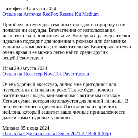
Тимофей
29 августа 2024
Отзыв на Аптечка RedFox Rescue Kit Medium
Приобрел аптечку для семейных поездок на природу и не
пожалел ни секунды. Впечатления от использования
исключительно положительные. Во-первых, размер аптечки
идеально подходит для ношения в рюкзаке или багажнике
машины – компактная, но вместительная.Во-вторых,аптечка
очень яркая и ее можно легко найти среди других
вещей.Рекомендую!
Илья
29 августа 2024
Отзыв на Несессер NovaTex Payer таслан
Очень удобный аксессуар, лично мне пригодился для
путешествия и сплава по реке. Так же будет полезен
охотникам и людям, занимающимся активным отдыхом.
Легкая сумка, которая используется для личной гигиены. В
ней очень много отделений. Изготовлена из прочного
нейлона, который защитит ваши личные принадлежности
даже в самых суровых условиях..
Михаил
05 июня 2024
Отзыв на Сумка поясная Deuter 2021-22 Belt II (б/р)