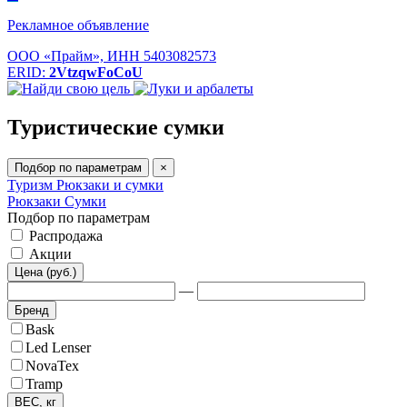
Рекламное объявление
ООО «Прайм», ИНН 5403082573
ERID:
2VtzqwFoCoU
Туристические сумки
Подбор по параметрам
×
Туризм
Рюкзаки и сумки
Рюкзаки
Сумки
Подбор по параметрам
Распродажа
Акции
Цена (руб.)
—
Бренд
Bask
Led Lenser
NovaTex
Tramp
ВЕС, кг