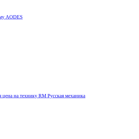
иму AODES
 цена на технику RM Русская механика