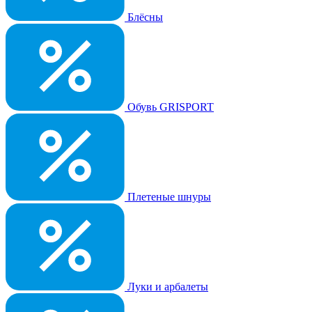
Блёсны
Обувь GRISPORT
Плетеные шнуры
Луки и арбалеты