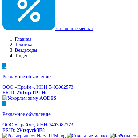
Спальные мешки
Главная
Техника
Вездеходы
Tinger
...
Рекламное объявление
ООО «Прайм», ИНН 5403082573
ERID:
2VtzqxTPLHe
...
Рекламное объявление
ООО «Прайм», ИНН 5403082573
ERID:
2Vtzqvzk3F8