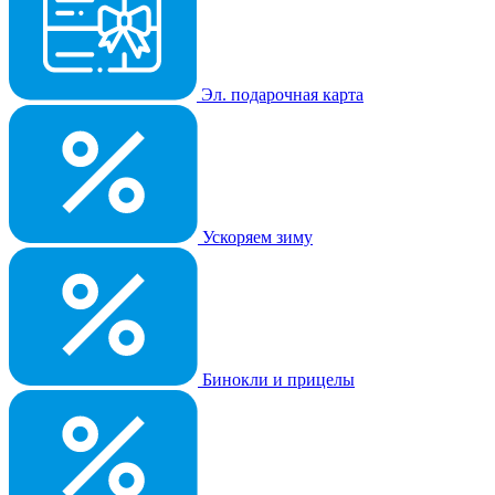
Эл. подарочная карта
Ускоряем зиму
Бинокли и прицелы