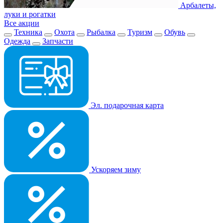
Арбалеты,
луки и рогатки
Все акции
Техника
Охота
Рыбалка
Туризм
Обувь
Одежда
Запчасти
Эл. подарочная карта
Ускоряем зиму