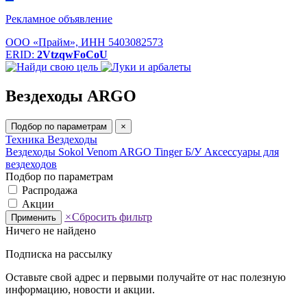
Рекламное объявление
ООО «Прайм», ИНН 5403082573
ERID:
2VtzqwFoCoU
Вездеходы ARGO
Подбор по параметрам
×
Техника
Вездеходы
Вездеходы Sokol
Venom
ARGO
Tinger
Б/У
Аксессуары для
вездеходов
Подбор по параметрам
Распродажа
Акции
×
Сбросить фильтр
Применить
Ничего не найдено
Подписка на рассылку
Оставьте свой адрес и первыми получайте от нас полезную
информацию, новости и акции.