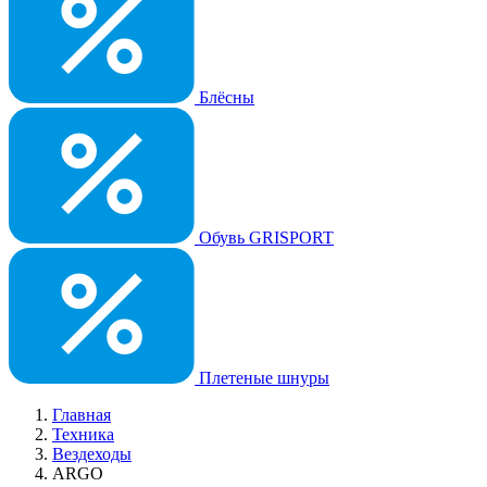
Блёсны
Обувь GRISPORT
Плетеные шнуры
Главная
Техника
Вездеходы
ARGO