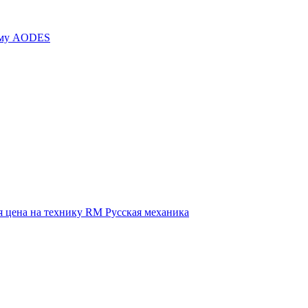
иму AODES
 цена на технику RM Русская механика