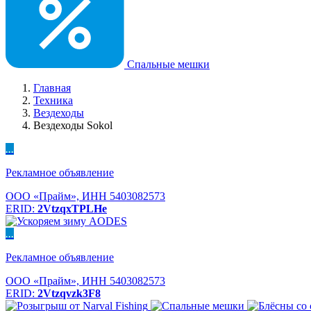
Спальные мешки
Главная
Техника
Вездеходы
Вездеходы Sokol
...
Рекламное объявление
ООО «Прайм», ИНН 5403082573
ERID:
2VtzqxTPLHe
...
Рекламное объявление
ООО «Прайм», ИНН 5403082573
ERID:
2Vtzqvzk3F8