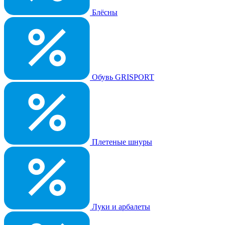
Блёсны
Обувь GRISPORT
Плетеные шнуры
Луки и арбалеты