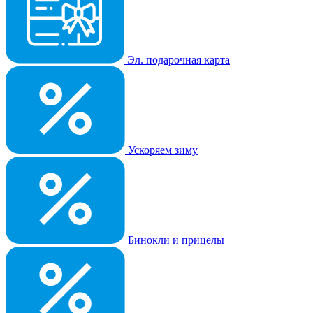
Эл. подарочная карта
Ускоряем зиму
Бинокли и прицелы