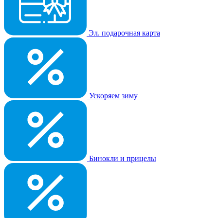
Эл. подарочная карта
Ускоряем зиму
Бинокли и прицелы