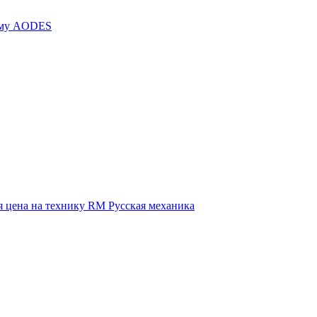
иму AODES
 цена на технику RM Русская механика