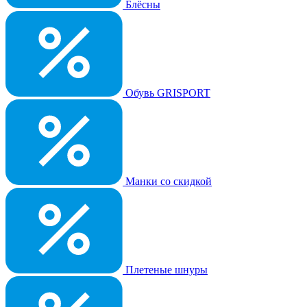
Блёсны
Обувь GRISPORT
Манки со скидкой
Плетеные шнуры