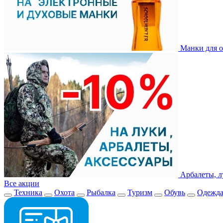
Манки для о
Арбалеты, л
Все акции
Техника
Охота
Рыбалка
Туризм
Обувь
Одежд