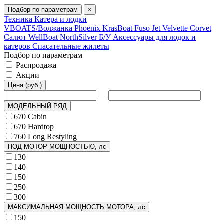
Подбор по параметрам
×
Техника
Катера и лодки
VBOATS/Волжанка
Phoenix
KrasBoat
Fuso Jet
Velvette
Corvet
Салют
WellBoat
NorthSilver
Б/У
Аксессуары для лодок и
катеров
Спасательные жилеты
Подбор по параметрам
Распродажа
Акции
Цена (руб.)
—
МОДЕЛЬНЫЙ РЯД
670 Cabin
670 Hardtop
760 Long Restyling
ПОД МОТОР МОЩНОСТЬЮ, лс
130
140
150
250
300
МАКСИМАЛЬНАЯ МОЩНОСТЬ МОТОРА, лс
150