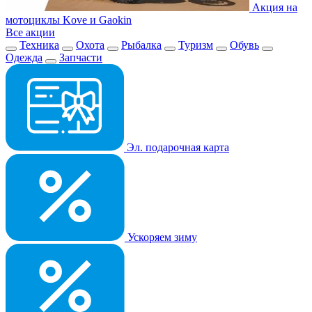
Акция на
мотоциклы Kove и Gaokin
Все акции
Техника
Охота
Рыбалка
Туризм
Обувь
Одежда
Запчасти
Эл. подарочная карта
Ускоряем зиму