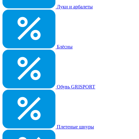
Луки и арбалеты
Блёсны
Обувь GRISPORT
Плетеные шнуры