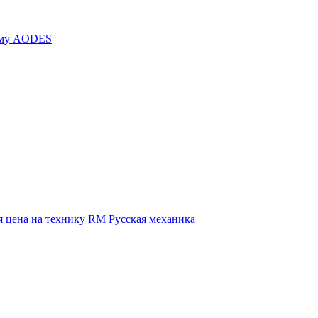
иму AODES
 цена на технику RM Русская механика