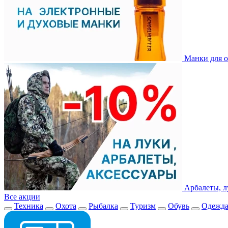
Манки для о
Арбалеты, л
Все акции
Техника
Охота
Рыбалка
Туризм
Обувь
Одежд