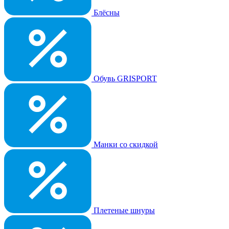
Блёсны
Обувь GRISPORT
Манки со скидкой
Плетеные шнуры