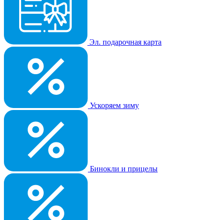
Эл. подарочная карта
Ускоряем зиму
Бинокли и прицелы