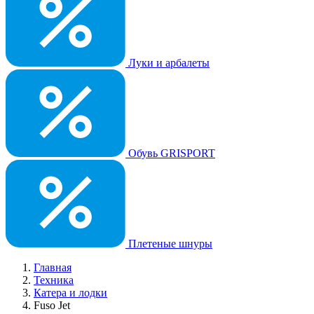
Луки и арбалеты
Обувь GRISPORT
Плетеные шнуры
Главная
Техника
Катера и лодки
Fuso Jet