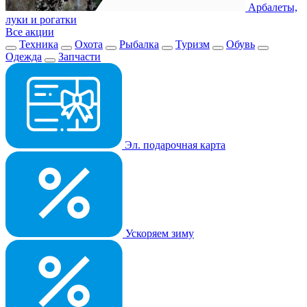
Арбалеты,
луки и рогатки
Все акции
Техника
Охота
Рыбалка
Туризм
Обувь
Одежда
Запчасти
Эл. подарочная карта
Ускоряем зиму