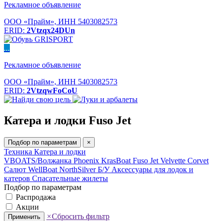
Рекламное объявление
ООО «Прайм», ИНН 5403082573
ERID:
2Vtzqx24DUn
...
Рекламное объявление
ООО «Прайм», ИНН 5403082573
ERID:
2VtzqwFoCoU
Катера и лодки Fuso Jet
Подбор по параметрам
×
Техника
Катера и лодки
VBOATS/Волжанка
Phoenix
KrasBoat
Fuso Jet
Velvette
Corvet
Салют
WellBoat
NorthSilver
Б/У
Аксессуары для лодок и
катеров
Спасательные жилеты
Подбор по параметрам
Распродажа
Акции
×
Сбросить фильтр
Применить