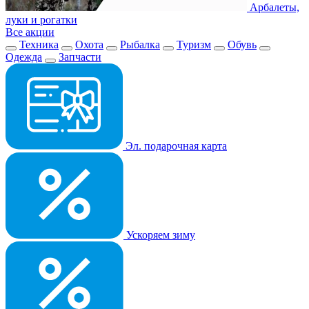
Арбалеты,
луки и рогатки
Все акции
Техника
Охота
Рыбалка
Туризм
Обувь
Одежда
Запчасти
Эл. подарочная карта
Ускоряем зиму