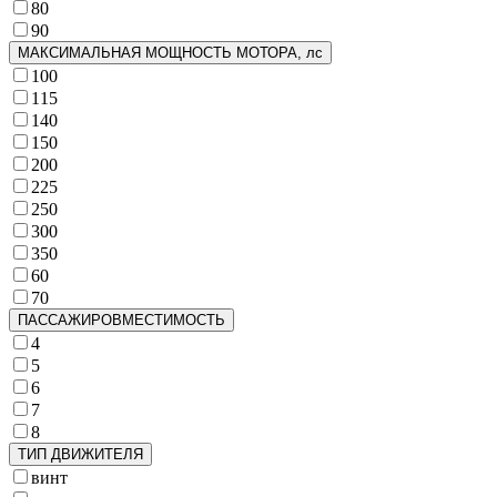
80
90
МАКСИМАЛЬНАЯ МОЩНОСТЬ МОТОРА, лс
100
115
140
150
200
225
250
300
350
60
70
ПАССАЖИРОВМЕСТИМОСТЬ
4
5
6
7
8
ТИП ДВИЖИТЕЛЯ
винт