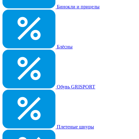
Бинокли и прицелы
Блёсны
Обувь GRISPORT
Плетеные шнуры