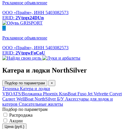
Рекламное объявление
ООО «Прайм», ИНН 5403082573
ERID:
2Vtzqx24DUn
...
Рекламное объявление
ООО «Прайм», ИНН 5403082573
ERID:
2VtzqwFoCoU
Катера и лодки NorthSilver
Подбор по параметрам
×
Техника
Катера и лодки
VBOATS/Волжанка
Phoenix
KrasBoat
Fuso Jet
Velvette
Corvet
Салют
WellBoat
NorthSilver
Б/У
Аксессуары для лодок и
катеров
Спасательные жилеты
Подбор по параметрам
Распродажа
Акции
Цена (руб.)