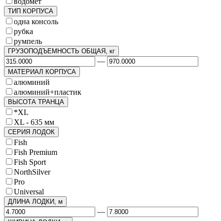
водомет
ТИП КОРПУСА
одна консоль
рубка
румпель
ГРУЗОПОДЪЕМНОСТЬ ОБЩАЯ, кг
—
МАТЕРИАЛ КОРПУСА
алюминий
алюминий+пластик
ВЫСОТА ТРАНЦА
*XL
XL - 635 мм
СЕРИЯ ЛОДОК
Fish
Fish Premium
Fish Sport
NorthSilver
Pro
Universal
ДЛИНА ЛОДКИ, м
—