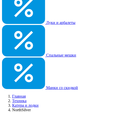
Луки и арбалеты
Спальные мешки
Манки со скидкой
Главная
Техника
Катера и лодки
NorthSilver