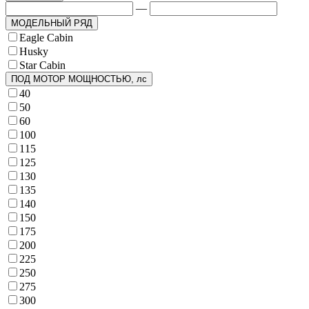
—
МОДЕЛЬНЫЙ РЯД
Eagle Cabin
Husky
Star Cabin
ПОД МОТОР МОЩНОСТЬЮ, лс
40
50
60
100
115
125
130
135
140
150
175
200
225
250
275
300