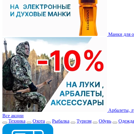
Манки для о
Арбалеты, л
Все акции
Техника
Охота
Рыбалка
Туризм
Обувь
Одежд