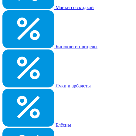
Манки со скидкой
Бинокли и прицелы
Луки и арбалеты
Блёсны