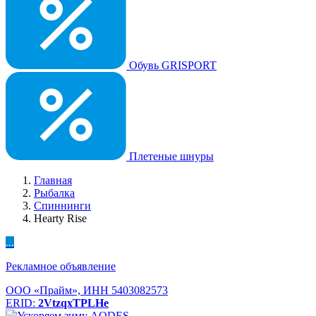
Обувь GRISPORT
Плетеные шнуры
Главная
Рыбалка
Спиннинги
Hearty Rise
...
Рекламное объявление
ООО «Прайм», ИНН 5403082573
ERID:
2VtzqxTPLHe