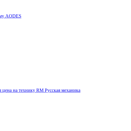
иму AODES
 цена на технику RM Русская механика