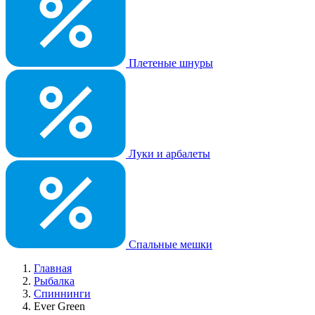
Плетеные шнуры
Луки и арбалеты
Спальные мешки
Главная
Рыбалка
Спиннинги
Ever Green