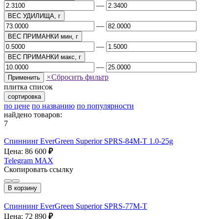
—
ВЕС УДИЛИЩА, г
—
ВЕС ПРИМАНКИ мин, г
—
ВЕС ПРИМАНКИ макс, г
—
×
Сбросить фильтр
Применить
плитка
список
сортировка
по цене
по названию
по популярности
найдено товаров:
7
Спиннинr EverGreen Superior SPRS-84M-T 1.0-25g
Цена: 86 600
₽
Telegram
MAX
Скопировать ссылку
В корзину
Спиннинr EverGreen Superior SPRS-77M-T
Цена: 72 890
₽