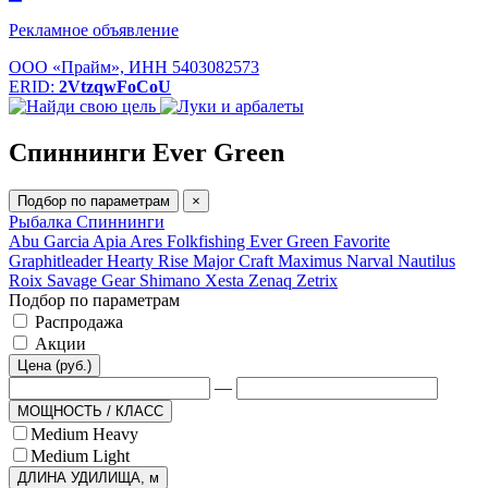
Рекламное объявление
ООО «Прайм», ИНН 5403082573
ERID:
2VtzqwFoCoU
Спиннинги Ever Green
Подбор по параметрам
×
Рыбалка
Спиннинги
Abu Garcia
Apia
Ares
Folkfishing
Ever Green
Favorite
Graphitleader
Hearty Rise
Major Craft
Maximus
Narval
Nautilus
Roix
Savage Gear
Shimano
Xesta
Zenaq
Zetrix
Подбор по параметрам
Распродажа
Акции
Цена (руб.)
—
МОЩНОСТЬ / КЛАСС
Medium Heavy
Medium Light
ДЛИНА УДИЛИЩА, м