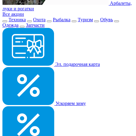
Арбалеты,
луки и рогатки
Все акции
Техника
Охота
Рыбалка
Туризм
Обувь
Одежда
Запчасти
Эл. подарочная карта
Ускоряем зиму