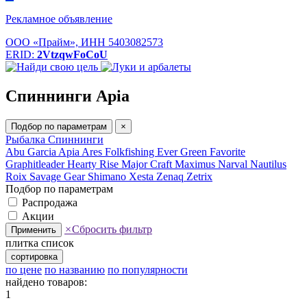
Рекламное объявление
ООО «Прайм», ИНН 5403082573
ERID:
2VtzqwFoCoU
Спиннинги Apia
Подбор по параметрам
×
Рыбалка
Спиннинги
Abu Garcia
Apia
Ares
Folkfishing
Ever Green
Favorite
Graphitleader
Hearty Rise
Major Craft
Maximus
Narval
Nautilus
Roix
Savage Gear
Shimano
Xesta
Zenaq
Zetrix
Подбор по параметрам
Распродажа
Акции
×
Сбросить фильтр
Применить
плитка
список
сортировка
по цене
по названию
по популярности
найдено товаров:
1