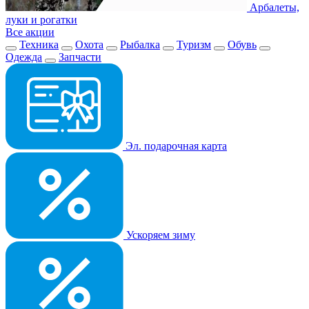
Арбалеты,
луки и рогатки
Все акции
Техника
Охота
Рыбалка
Туризм
Обувь
Одежда
Запчасти
Эл. подарочная карта
Ускоряем зиму