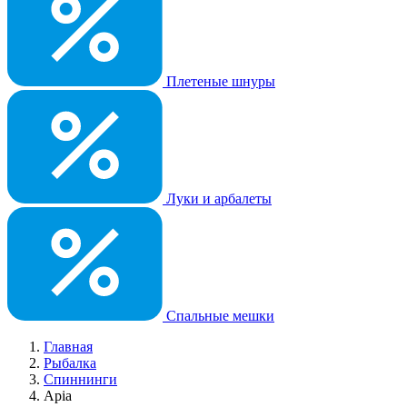
Плетеные шнуры
Луки и арбалеты
Спальные мешки
Главная
Рыбалка
Спиннинги
Apia