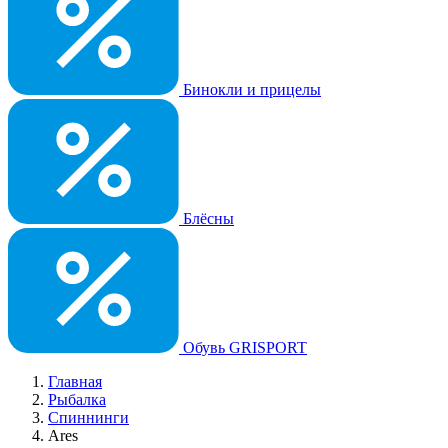
Бинокли и прицелы
Блёсны
Обувь GRISPORT
Главная
Рыбалка
Спиннинги
Ares