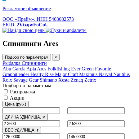
Рекламное объявление
ООО «Прайм», ИНН 5403082573
ERID:
2VtzqwFoCoU
Спиннинги Ares
Подбор по параметрам
×
Рыбалка
Спиннинги
Abu Garcia
Apia
Ares
Folkfishing
Ever Green
Favorite
Graphitleader
Hearty Rise
Major Craft
Maximus
Narval
Nautilus
Roix
Savage Gear
Shimano
Xesta
Zenaq
Zetrix
Подбор по параметрам
Распродажа
Акции
Цена (руб.)
—
ДЛИНА УДИЛИЩА, м
—
ВЕС УДИЛИЩА, г
—