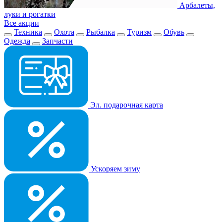
Арбалеты,
луки и рогатки
Все акции
Техника
Охота
Рыбалка
Туризм
Обувь
Одежда
Запчасти
Эл. подарочная карта
Ускоряем зиму