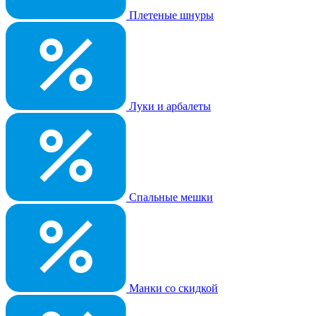
Плетеные шнуры
Луки и арбалеты
Спальные мешки
Манки со скидкой