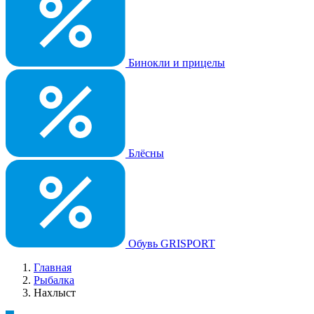
Бинокли и прицелы
Блёсны
Обувь GRISPORT
Главная
Рыбалка
Нахлыст