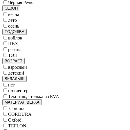
Чёрная Речка
СЕЗОН
весна
лето
осень
ПОДОШВА
войлок
ПВХ
резина
ТЭП
ВОЗРАСТ
взрослый
детский
ВКЛАДЫШ
нет
полиестер
Текстиль, стелька из EVA
МАТЕРИАЛ ВЕРХА
Cordura
CORDURA
Oxford
TEFLON