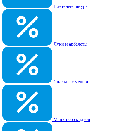
Плетеные шнуры
Луки и арбалеты
Спальные мешки
Манки со скидкой