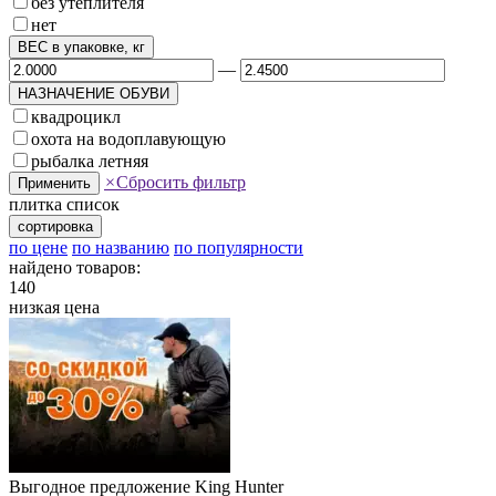
без утеплителя
нет
ВЕС в упаковке, кг
—
НАЗНАЧЕНИЕ ОБУВИ
квадроцикл
охота на водоплавующую
рыбалка летняя
×
Сбросить фильтр
Применить
плитка
список
сортировка
по цене
по названию
по популярности
найдено товаров:
140
низкая цена
Выгодное предложение King Hunter