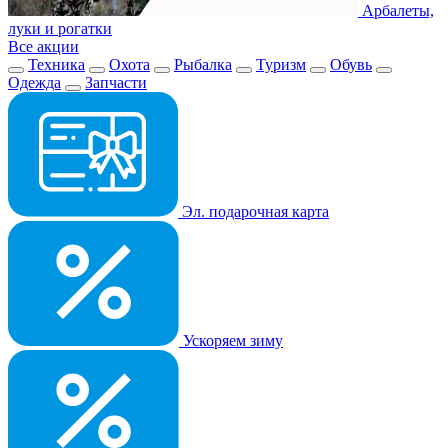
Арбалеты,
луки и рогатки
Все акции
Техника
Охота
Рыбалка
Туризм
Обувь
Одежда
Запчасти
Эл. подарочная карта
Ускоряем зиму