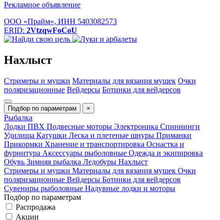
Рекламное объявление
ООО «Прайм», ИНН 5403082573
ERID:
2VtzqwFoCoU
Нахлыст
Стримеры и мушки
Материалы для вязания мушек
Очки
поляризационные
Вейдерсы
Ботинки для вейдерсов
Подбор по параметрам
×
Рыбалка
Лодки ПВХ
Подвесные моторы
Электроника
Спиннинги
Удилища
Катушки
Леска и плетеные шнуры
Приманки
Прикормки
Хранение и транспортировка
Оснастка и
фурнитура
Аксессуары рыболовные
Одежда и экипировка
Обувь
Зимняя рыбалка
Ледобуры
Нахлыст
Стримеры и мушки
Материалы для вязания мушек
Очки
поляризационные
Вейдерсы
Ботинки для вейдерсов
Сувениры рыболовные
Надувные лодки и моторы
Подбор по параметрам
Распродажа
Акции