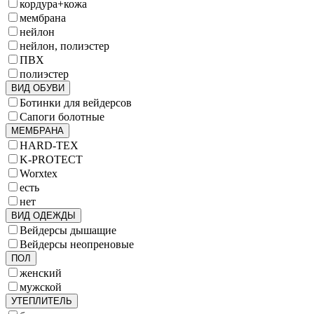
кордура+кожа
мембрана
нейлон
нейлон, полиэстер
ПВХ
полиэстер
ВИД ОБУВИ
Ботинки для вейдерсов
Сапоги болотные
МЕМБРАНА
HARD-TEX
K-PROTECT
Worxtex
есть
нет
ВИД ОДЕЖДЫ
Вейдерсы дышащие
Вейдерсы неопреновые
ПОЛ
женский
мужской
УТЕПЛИТЕЛЬ