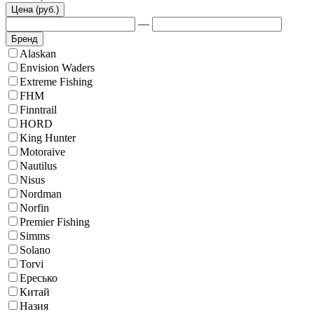
Цена (руб.)
—
Бренд
Alaskan
Envision Waders
Extreme Fishing
FHM
Finntrail
HORD
King Hunter
Motoraive
Nautilus
Nisus
Nordman
Norfin
Premier Fishing
Simms
Solano
Torvi
Ересько
Китай
Назия