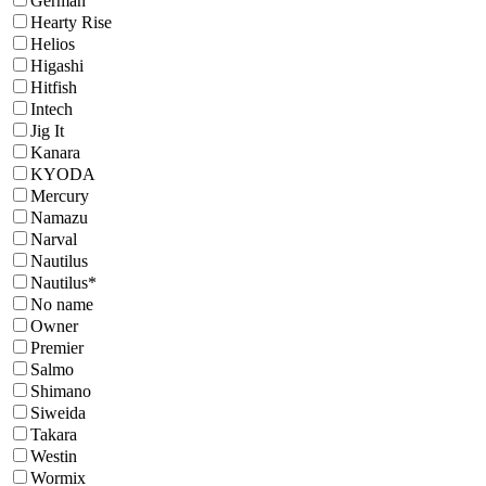
German
Hearty Rise
Helios
Higashi
Hitfish
Intech
Jig It
Kanara
KYODA
Mercury
Namazu
Narval
Nautilus
Nautilus*
No name
Owner
Premier
Salmo
Shimano
Siweida
Takara
Westin
Wormix