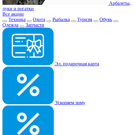
Арбалеты,
луки и рогатки
Все акции
Техника
Охота
Рыбалка
Туризм
Обувь
Одежда
Запчасти
Эл. подарочная карта
Ускоряем зиму