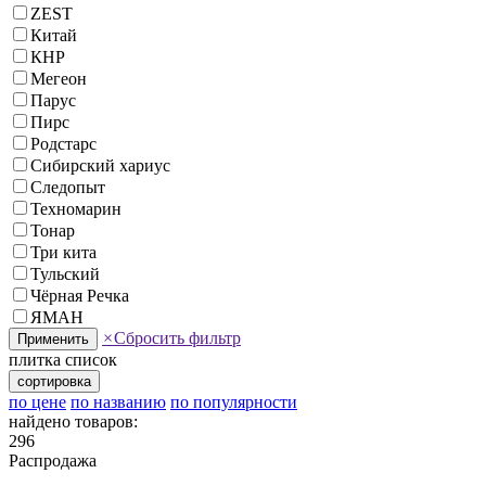
ZEST
Китай
КНР
Мегеон
Парус
Пирс
Родстарс
Сибирский хариус
Следопыт
Техномарин
Тонар
Три кита
Тульский
Чёрная Речка
ЯМАН
×
Сбросить фильтр
Применить
плитка
список
сортировка
по цене
по названию
по популярности
найдено товаров:
296
Распродажа