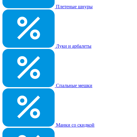
Плетеные шнуры
Луки и арбалеты
Спальные мешки
Манки со скидкой