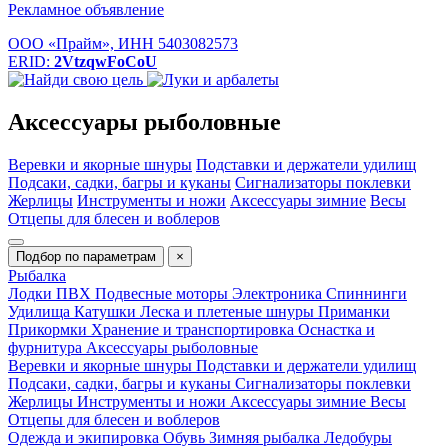
Рекламное объявление
ООО «Прайм», ИНН 5403082573
ERID:
2VtzqwFoCoU
Аксессуары рыболовные
Веревки и якорные шнуры
Подставки и держатели удилищ
Подсаки, садки, багры и куканы
Сигнализаторы поклевки
Жерлицы
Инструменты и ножи
Аксессуары зимние
Весы
Отцепы для блесен и воблеров
Подбор по параметрам
×
Рыбалка
Лодки ПВХ
Подвесные моторы
Электроника
Спиннинги
Удилища
Катушки
Леска и плетеные шнуры
Приманки
Прикормки
Хранение и транспортировка
Оснастка и
фурнитура
Аксессуары рыболовные
Веревки и якорные шнуры
Подставки и держатели удилищ
Подсаки, садки, багры и куканы
Сигнализаторы поклевки
Жерлицы
Инструменты и ножи
Аксессуары зимние
Весы
Отцепы для блесен и воблеров
Одежда и экипировка
Обувь
Зимняя рыбалка
Ледобуры