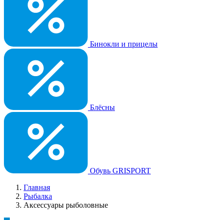
Бинокли и прицелы
Блёсны
Обувь GRISPORT
Главная
Рыбалка
Аксессуары рыболовные