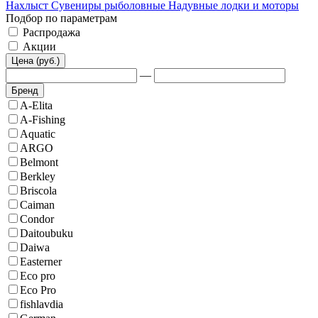
Нахлыст
Сувениры рыболовные
Надувные лодки и моторы
Подбор по параметрам
Распродажа
Акции
Цена (руб.)
—
Бренд
A-Elita
A-Fishing
Aquatic
ARGO
Belmont
Berkley
Briscola
Caiman
Condor
Daitoubuku
Daiwa
Easterner
Eco pro
Eco Pro
fishlavdia