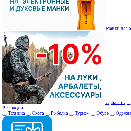
Манки для о
Арбалеты, л
Все акции
Техника
Охота
Рыбалка
Туризм
Обувь
Одежд