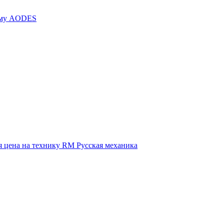
иму AODES
 цена на технику RM Русская механика