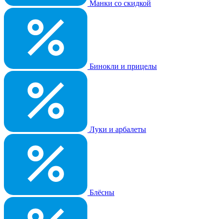
Манки со скидкой
Бинокли и прицелы
Луки и арбалеты
Блёсны