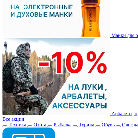
Манки для о
Арбалеты, л
Все акции
Техника
Охота
Рыбалка
Туризм
Обувь
Одежд