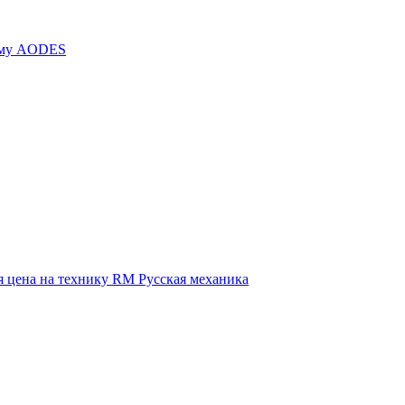
иму AODES
 цена на технику RM Русская механика