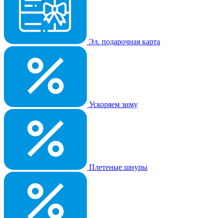
Эл. подарочная карта
Ускоряем зиму
Плетеные шнуры