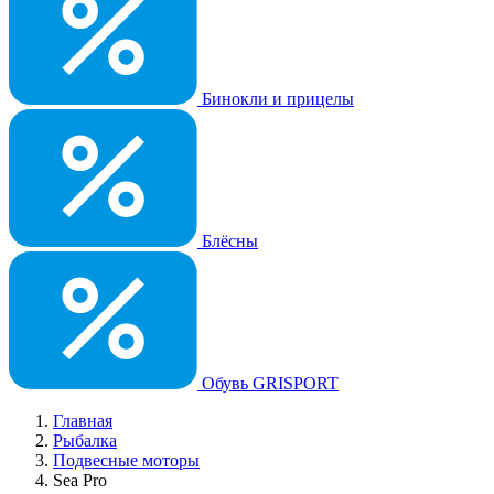
Бинокли и прицелы
Блёсны
Обувь GRISPORT
Главная
Рыбалка
Подвесные моторы
Sea Pro