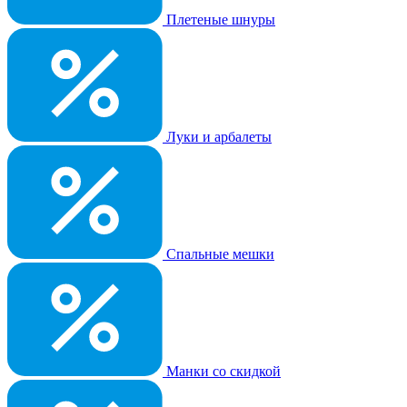
Плетеные шнуры
Луки и арбалеты
Спальные мешки
Манки со скидкой