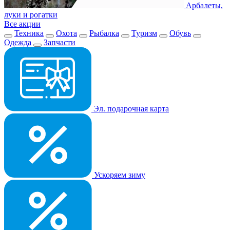
Арбалеты,
луки и рогатки
Все акции
Техника
Охота
Рыбалка
Туризм
Обувь
Одежда
Запчасти
Эл. подарочная карта
Ускоряем зиму