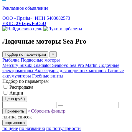
Рекламное объявление
ООО «Прайм», ИНН 5403082573
ERID:
2VtzqwFoCoU
Лодочные моторы Sea Pro
Подбор по параметрам
×
Рыбалка
Подвесные моторы
Mercury
Suzuki
Gladiator
Seanovo
Sea Pro
Marlin
Лодочные
электромоторы
Аксессуары для лодочных моторов
Тяговые
аккумуляторы
Гребные винты
Подбор по параметрам
Распродажа
Акции
Цена (руб.)
—
×
Сбросить фильтр
Применить
плитка
список
сортировка
по цене
по названию
по популярности