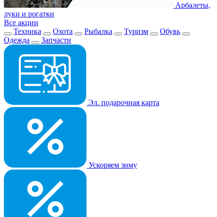
Арбалеты,
луки и рогатки
Все акции
Техника
Охота
Рыбалка
Туризм
Обувь
Одежда
Запчасти
Эл. подарочная карта
Ускоряем зиму