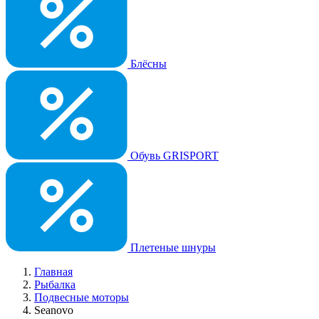
Блёсны
Обувь GRISPORT
Плетеные шнуры
Главная
Рыбалка
Подвесные моторы
Seanovo