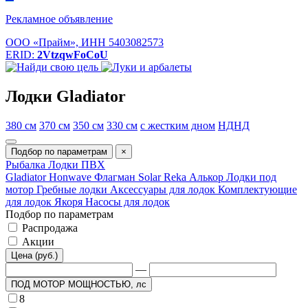
Рекламное объявление
ООО «Прайм», ИНН 5403082573
ERID:
2VtzqwFoCoU
Лодки Gladiator
380 см
370 см
350 см
330 см
с жестким дном
НДНД
Подбор по параметрам
×
Рыбалка
Лодки ПВХ
Gladiator
Honwave
Флагман
Solar
Reka
Алькор
Лодки под
мотор
Гребные лодки
Аксессуары для лодок
Комплектующие
для лодок
Якоря
Насосы для лодок
Подбор по параметрам
Распродажа
Акции
Цена (руб.)
—
ПОД МОТОР МОЩНОСТЬЮ, лс
8