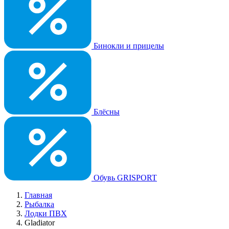
Бинокли и прицелы
Блёсны
Обувь GRISPORT
Главная
Рыбалка
Лодки ПВХ
Gladiator