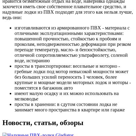
нравится безмятежный отдых на воде, наверняка однажды
захочется иметь свое собственное плавательное средство, и
надувные лодки из ПВХ подходят для этого как нельзя лучше,
ведь они:
изготавливаются из армированного ПВХ - материала с
отличными эксплуатационными характеристиками:
повышенной прочностью, стойкостью к пробоям и
проколам, неподверженностью деформации при резком
перепаде температур, масло- и бензостойкостью,
отличной сопротивляемостью ультрафиолету, соленой
воде, истиранию
просты в транспортировке:
весельные
и
моторно -
гребные лодки под мотор невысокой мощности
может
без больших усилий переносить 1 человек, более
крупные и
мощные модели моторных лодок
и
моторы
-
поместятся в багажник авто
имеют малую осадку и их можно использовать на
мелководье
просты в хранении: в сдутом состоянии лодка не
занимает много пространства в квартире или гараже
Новости, статьи, обзоры