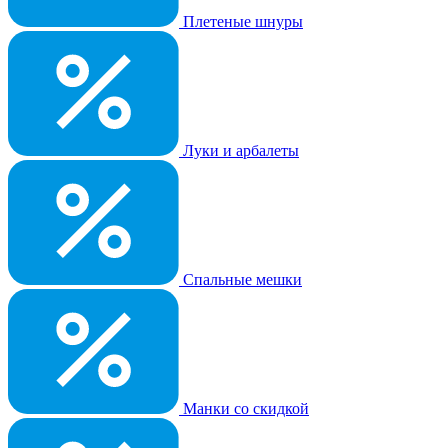
Плетеные шнуры
Луки и арбалеты
Спальные мешки
Манки со скидкой