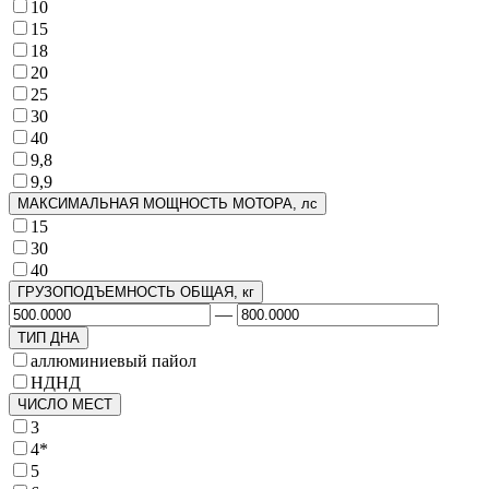
10
15
18
20
25
30
40
9,8
9,9
МАКСИМАЛЬНАЯ МОЩНОСТЬ МОТОРА, лс
15
30
40
ГРУЗОПОДЪЕМНОСТЬ ОБЩАЯ, кг
—
ТИП ДНА
аллюминиевый пайол
НДНД
ЧИСЛО МЕСТ
3
4*
5