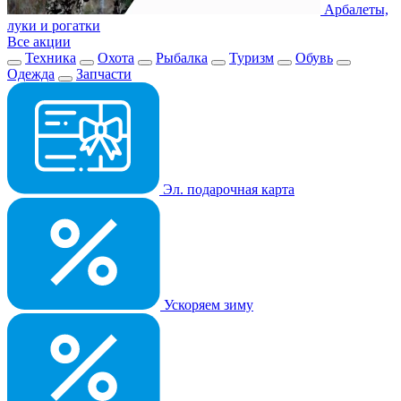
Арбалеты,
луки и рогатки
Все акции
Техника
Охота
Рыбалка
Туризм
Обувь
Одежда
Запчасти
Эл. подарочная карта
Ускоряем зиму