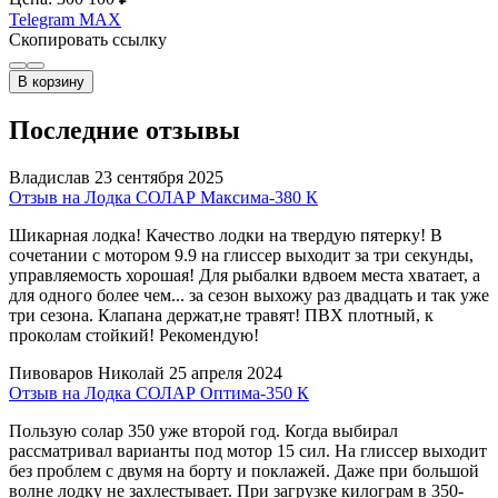
Telegram
MAX
Скопировать ссылку
В корзину
Последние отзывы
Владислав
23 сентября 2025
Отзыв на Лодка СОЛАР Максима-380 К
Шикарная лодка! Качество лодки на твердую пятерку! В
сочетании с мотором 9.9 на глиссер выходит за три секунды,
управляемость хорошая! Для рыбалки вдвоем места хватает, а
для одного более чем... за сезон выхожу раз двадцать и так уже
три сезона. Клапана держат,не травят! ПВХ плотный, к
проколам стойкий! Рекомендую!
Пивоваров Николай
25 апреля 2024
Отзыв на Лодка СОЛАР Оптима-350 К
Пользую солар 350 уже второй год. Когда выбирал
рассматривал варианты под мотор 15 сил. На глиссер выходит
без проблем с двумя на борту и поклажей. Даже при большой
волне лодку не захлестывает. При загрузке килограм в 350-