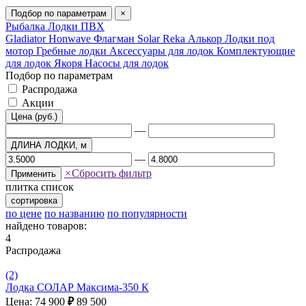
Подбор по параметрам
×
Рыбалка
Лодки ПВХ
Gladiator
Honwave
Флагман
Solar
Reka
Алькор
Лодки под
мотор
Гребные лодки
Аксессуары для лодок
Комплектующие
для лодок
Якоря
Насосы для лодок
Подбор по параметрам
Распродажа
Акции
Цена (руб.)
—
ДЛИНА ЛОДКИ, м
—
×
Сбросить фильтр
Применить
плитка
список
сортировка
по цене
по названию
по популярности
найдено товаров:
4
Распродажа
(2)
Лодка СОЛАР Максима-350 К
Цена: 74 900
₽
89 500