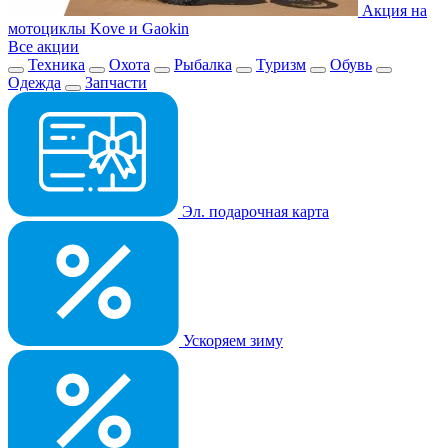
Акция на
мотоциклы Kove и Gaokin
Все акции
Техника
Охота
Рыбалка
Туризм
Обувь
Одежда
Запчасти
Эл. подарочная карта
Ускоряем зиму