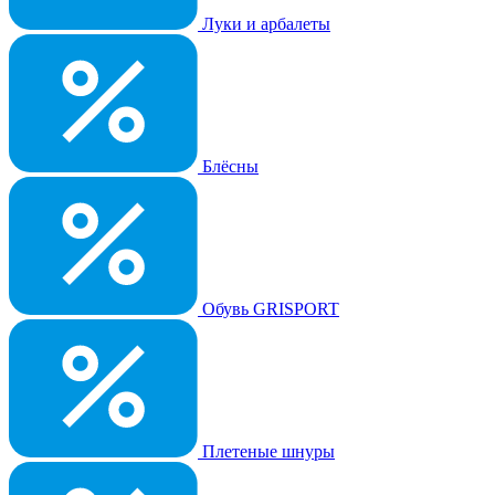
Луки и арбалеты
Блёсны
Обувь GRISPORT
Плетеные шнуры