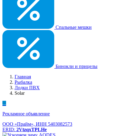
Спальные мешки
Бинокли и прицелы
Главная
Рыбалка
Лодки ПВХ
Solar
...
Рекламное объявление
ООО «Прайм», ИНН 5403082573
ERID:
2VtzqxTPLHe