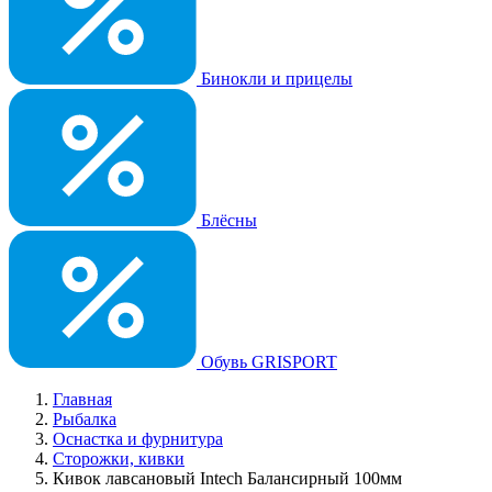
Бинокли и прицелы
Блёсны
Обувь GRISPORT
Главная
Рыбалка
Оснастка и фурнитура
Сторожки, кивки
Кивок лавсановый Intech Балансирный 100мм