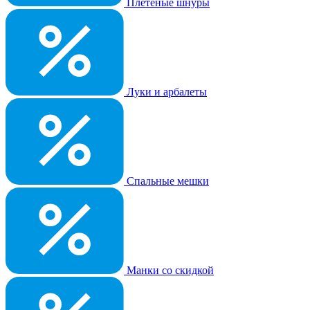
Плетеные шнуры
Луки и арбалеты
Спальные мешки
Манки со скидкой