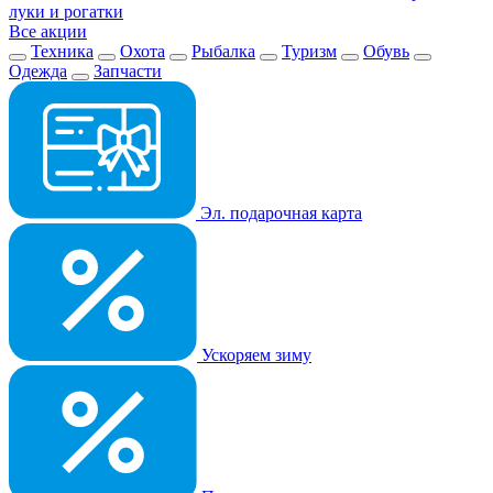
луки и рогатки
Все акции
Техника
Охота
Рыбалка
Туризм
Обувь
Одежда
Запчасти
Эл. подарочная карта
Ускоряем зиму