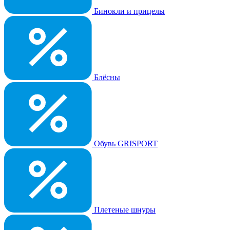
Бинокли и прицелы
Блёсны
Обувь GRISPORT
Плетеные шнуры