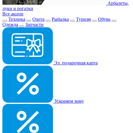
Арбалеты,
луки и рогатки
Все акции
Техника
Охота
Рыбалка
Туризм
Обувь
Одежда
Запчасти
Эл. подарочная карта
Ускоряем зиму