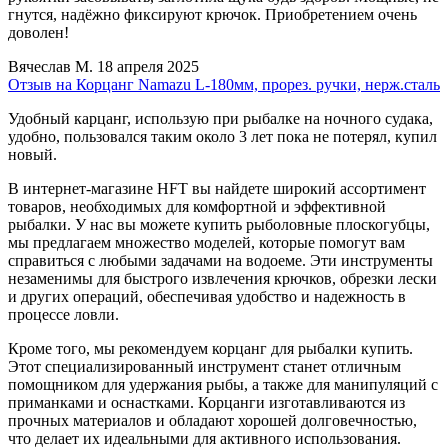
гнутся, надёжно фиксируют крючок. Приобретением очень
доволен!
Вячеслав М.
18 апреля 2025
Отзыв на Корцанг Namazu L-180мм, прорез. ручки, нерж.сталь
Удобный карцанг, использую при рыбалке на ночного судака,
удобно, пользовался таким около 3 лет пока не потерял, купил
новый.
В интернет-магазине HFT вы найдете широкий ассортимент
товаров, необходимых для комфортной и эффективной
рыбалки. У нас вы можете купить рыболовные плоскогубцы,
мы предлагаем множество моделей, которые помогут вам
справиться с любыми задачами на водоеме. Эти инструменты
незаменимы для быстрого извлечения крючков, обрезки лески
и других операций, обеспечивая удобство и надежность в
процессе ловли.
Кроме того, мы рекомендуем корцанг для рыбалки купить.
Этот специализированный инструмент станет отличным
помощником для удержания рыбы, а также для манипуляций с
приманками и оснастками. Корцанги изготавливаются из
прочных материалов и обладают хорошей долговечностью,
что делает их идеальными для активного использования.