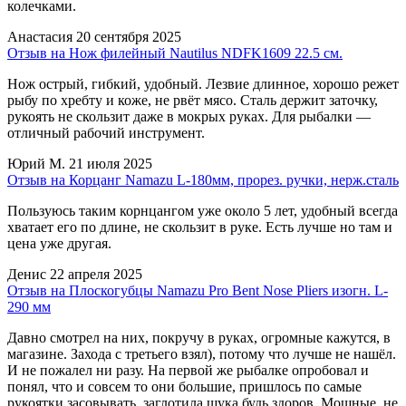
колечками.
Анастасия
20 сентября 2025
Отзыв на Нож филейный Nautilus NDFK1609 22.5 см.
Нож острый, гибкий, удобный. Лезвие длинное, хорошо режет
рыбу по хребту и коже, не рвёт мясо. Сталь держит заточку,
рукоять не скользит даже в мокрых руках. Для рыбалки —
отличный рабочий инструмент.
Юрий М.
21 июля 2025
Отзыв на Корцанг Namazu L-180мм, прорез. ручки, нерж.сталь
Пользуюсь таким корнцангом уже около 5 лет, удобный всегда
хватает его по длине, не скользит в руке. Есть лучше но там и
цена уже другая.
Денис
22 апреля 2025
Отзыв на Плоскогубцы Namazu Pro Bent Nose Pliers изогн. L-
290 мм
Давно смотрел на них, покручу в руках, огромные кажутся, в
магазине. Захода с третьего взял), потому что лучше не нашёл.
И не пожалел ни разу. На первой же рыбалке опробовал и
понял, что и совсем то они большие, пришлось по самые
рукоятки засовывать, заглотила щука будь здоров. Мощные, не