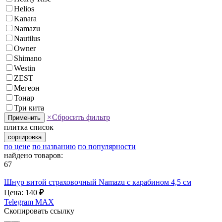
Helios
Kanara
Namazu
Nautilus
Owner
Shimano
Westin
ZEST
Мегеон
Тонар
Три кита
×
Сбросить фильтр
Применить
плитка
список
сортировка
по цене
по названию
по популярности
найдено товаров:
67
Шнур витой страховочный Namazu с карабином 4,5 см
Цена: 140
₽
Telegram
MAX
Скопировать ссылку