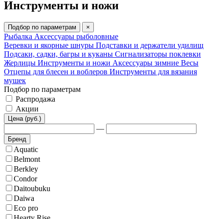
Инструменты и ножи
Подбор по параметрам
×
Рыбалка
Аксессуары рыболовные
Веревки и якорные шнуры
Подставки и держатели удилищ
Подсаки, садки, багры и куканы
Сигнализаторы поклевки
Жерлицы
Инструменты и ножи
Аксессуары зимние
Весы
Отцепы для блесен и воблеров
Инструменты для вязания
мушек
Подбор по параметрам
Распродажа
Акции
Цена (руб.)
—
Бренд
Aquatic
Belmont
Berkley
Condor
Daitoubuku
Daiwa
Eco pro
Hearty Rise