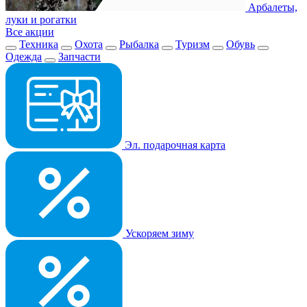
Арбалеты,
луки и рогатки
Все акции
Техника
Охота
Рыбалка
Туризм
Обувь
Одежда
Запчасти
Эл. подарочная карта
Ускоряем зиму