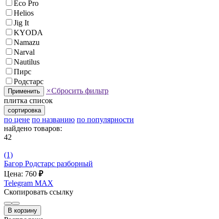
Eco Pro
Helios
Jig It
KYODA
Namazu
Narval
Nautilus
Пирс
Родстарс
×
Сбросить фильтр
Применить
плитка
список
сортировка
по цене
по названию
по популярности
найдено товаров:
42
(1)
Багор Родстарс разборный
Цена: 760
₽
Telegram
MAX
Скопировать ссылку
В корзину