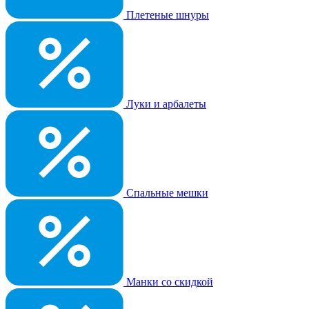
Плетеные шнуры
Луки и арбалеты
Спальные мешки
Манки со скидкой