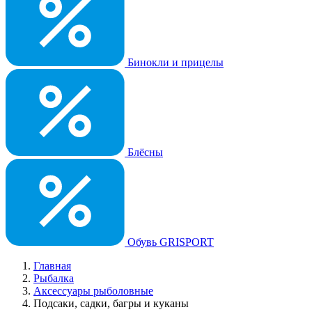
Бинокли и прицелы
Блёсны
Обувь GRISPORT
Главная
Рыбалка
Аксессуары рыболовные
Подсаки, садки, багры и куканы