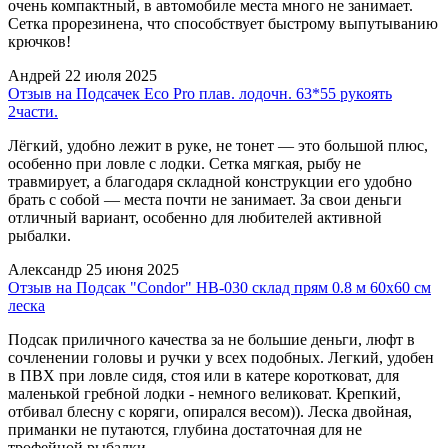
очень компактный, в автомобиле места много не занимает.
Сетка прорезинена, что способствует быстрому выпутыванию
крючков!
Андрей
22 июля 2025
Отзыв на Подсачек Eco Pro плав. лодочн. 63*55 рукоять
2части.
Лёгкий, удобно лежит в руке, не тонет — это большой плюс,
особенно при ловле с лодки. Сетка мягкая, рыбу не
травмирует, а благодаря складной конструкции его удобно
брать с собой — места почти не занимает. За свои деньги
отличный вариант, особенно для любителей активной
рыбалки.
Александр
25 июня 2025
Отзыв на Подсак "Condor" HB-030 склад прям 0.8 м 60х60 см
леска
Подсак приличного качества за не большие деньги, люфт в
сочленении головы и ручки у всех подобных. Легкий, удобен
в ПВХ при ловле сидя, стоя или в катере коротковат, для
маленькой гребной лодки - немного великоват. Крепкий,
отбивал блесну с коряги, опирался весом)). Леска двойная,
приманки не путаются, глубина достаточная для не
трофейной рыбалки.