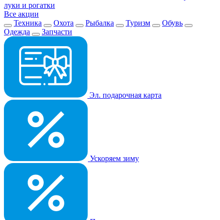
луки и рогатки
Все акции
Техника
Охота
Рыбалка
Туризм
Обувь
Одежда
Запчасти
Эл. подарочная карта
Ускоряем зиму