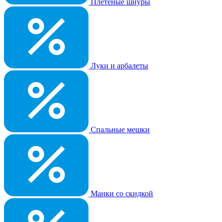
Плетеные шнуры
Луки и арбалеты
Спальные мешки
Манки со скидкой