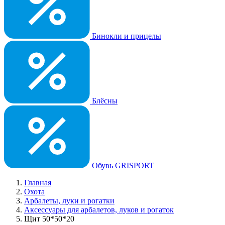
Бинокли и прицелы
Блёсны
Обувь GRISPORT
Главная
Охота
Арбалеты, луки и рогатки
Аксессуары для арбалетов, луков и рогаток
Щит 50*50*20